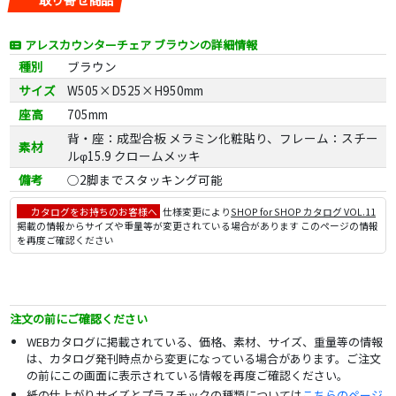
アレスカウンターチェア ブラウンの詳細情報
種別
ブラウン
サイズ
W505×D525×H950mm
座高
705mm
背・座：成型合板 メラミン化粧貼り、フレーム：スチー
素材
ルφ15.9 クロームメッキ
備考
○2脚までスタッキング可能
カタログをお持ちのお客様へ
仕様変更により
SHOP for SHOP カタログ VOL.11
掲載の情報からサイズや重量等が変更されている場合があります このページの情報
を再度ご確認ください
注文の前にご確認ください
WEBカタログに掲載されている、価格、素材、サイズ、重量等の情報
は、カタログ発刊時点から変更になっている場合があります。ご注文
の前にこの画面に表示されている情報を再度ご確認ください。
紙の仕上がりサイズとプラスチックの種類については
こちらのページ