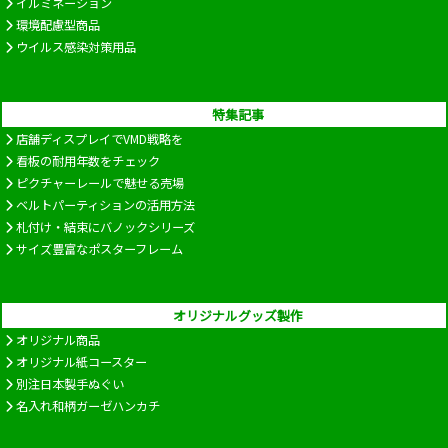
イルミネーション
環境配慮型商品
ウイルス感染対策用品
特集記事
店舗ディスプレイでVMD戦略を
看板の耐用年数をチェック
ピクチャーレールで魅せる売場
ベルトパーティションの活用方法
札付け・結束にバノックシリーズ
サイズ豊富なポスターフレーム
オリジナルグッズ製作
オリジナル商品
オリジナル紙コースター
別注日本製手ぬぐい
名入れ和柄ガーゼハンカチ