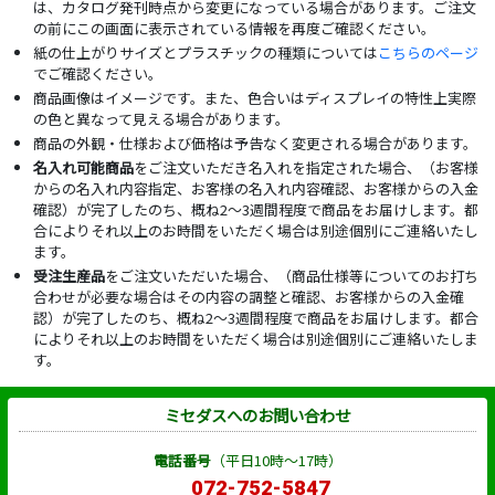
は、カタログ発刊時点から変更になっている場合があります。ご注文
の前にこの画面に表示されている情報を再度ご確認ください。
紙の仕上がりサイズとプラスチックの種類については
こちらのページ
でご確認ください。
商品画像はイメージです。また、色合いはディスプレイの特性上実際
の色と異なって見える場合があります。
商品の外観・仕様および価格は予告なく変更される場合があります。
名入れ可能商品
をご注文いただき名入れを指定された場合、（お客様
からの名入れ内容指定、お客様の名入れ内容確認、お客様からの入金
確認）が完了したのち、概ね2～3週間程度で商品をお届けします。都
合によりそれ以上のお時間をいただく場合は別途個別にご連絡いたし
ます。
受注生産品
をご注文いただいた場合、（商品仕様等についてのお打ち
合わせが必要な場合はその内容の調整と確認、お客様からの入金確
認）が完了したのち、概ね2～3週間程度で商品をお届けします。都合
によりそれ以上のお時間をいただく場合は別途個別にご連絡いたしま
す。
ミセダスへのお問い合わせ
電話番号
（平日10時～17時）
072-752-5847