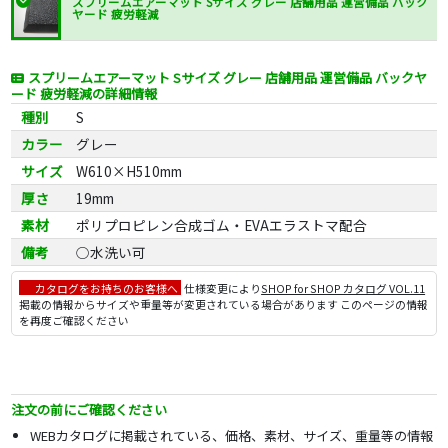
スプリームエアーマット Sサイズ グレー 店舗用品 運営備品 バック
ヤード 疲労軽減
スプリームエアーマット Sサイズ グレー 店舗用品 運営備品 バックヤ
ード 疲労軽減の詳細情報
種別
S
カラー
グレー
サイズ
W610×H510mm
厚さ
19mm
素材
ポリプロピレン合成ゴム・EVAエラストマ配合
備考
○水洗い可
カタログをお持ちのお客様へ
仕様変更により
SHOP for SHOP カタログ VOL.11
掲載の情報からサイズや重量等が変更されている場合があります このページの情報
を再度ご確認ください
注文の前にご確認ください
WEBカタログに掲載されている、価格、素材、サイズ、重量等の情報