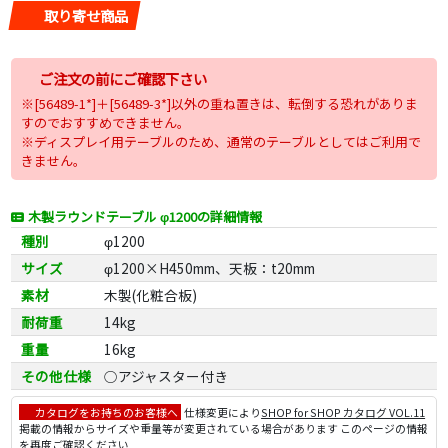
取り寄せ商品
ご注文の前にご確認下さい
※[56489-1*]＋[56489-3*]以外の重ね置きは、転倒する恐れがありま
すのでおすすめできません。
※ディスプレイ用テーブルのため、通常のテーブルとしてはご利用で
きません。
木製ラウンドテーブル φ1200の詳細情報
種別
φ1200
サイズ
φ1200×H450mm、天板：t20mm
素材
木製(化粧合板)
耐荷重
14kg
重量
16kg
その他仕様
○アジャスター付き
カタログをお持ちのお客様へ
仕様変更により
SHOP for SHOP カタログ VOL.11
掲載の情報からサイズや重量等が変更されている場合があります このページの情報
を再度ご確認ください