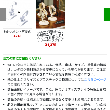
時計スタンド可変式
スエード調時計立て
店舗用品 演出・ディ
¥743
スプレイ什器 アクセ
サリーディスプレイ
¥1,375
注文の前にご確認ください
WEBカタログに掲載されている、価格、素材、サイズ、重量等の情報
は、カタログ発刊時点から変更になっている場合があります。ご注文
の前にこの画面に表示されている情報を再度ご確認ください。
紙の仕上がりサイズとプラスチックの種類については
こちらのページ
でご確認ください。
商品画像はイメージです。また、色合いはディスプレイの特性上実際
の色と異なって見える場合があります。
商品の外観・仕様および価格は予告なく変更される場合があります。
名入れ可能商品
をご注文いただき名入れを指定された場合、（お客様
からの名入れ内容指定、お客様の名入れ内容確認、お客様からの入金