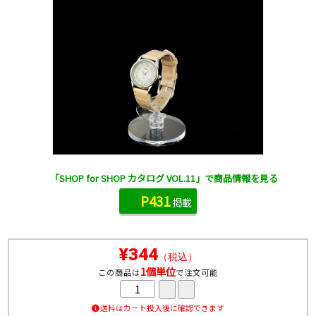
「SHOP for SHOP カタログ VOL.11」で商品情報を見る
P431
掲載
¥344
（税込）
1個単位
この商品は
で注文可能
送料はカート投入後に確認できます