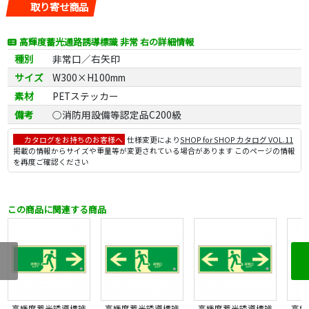
取り寄せ商品
高輝度蓄光通路誘導標識 非常 右の詳細情報
種別
非常口／右矢印
サイズ
W300×H100mm
素材
PETステッカー
備考
○消防用設備等認定品C200級
カタログをお持ちのお客様へ
仕様変更により
SHOP for SHOP カタログ VOL.11
掲載の情報からサイズや重量等が変更されている場合があります このページの情報
を再度ご確認ください
この商品に関連する商品
高輝度蓄光誘導標識
高輝度蓄光誘導標識
高輝度蓄光誘導標識
高輝