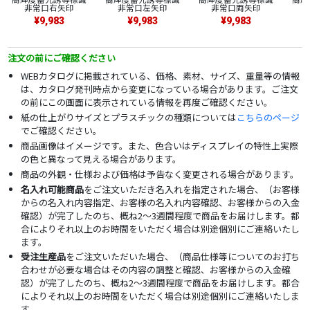
非常口右矢印
非常口左矢印
非常口両矢印
¥9,983
¥9,983
¥9,983
注文の前にご確認ください
WEBカタログに掲載されている、価格、素材、サイズ、重量等の情報
は、カタログ発刊時点から変更になっている場合があります。ご注文
の前にこの画面に表示されている情報を再度ご確認ください。
紙の仕上がりサイズとプラスチックの種類については
こちらのページ
でご確認ください。
商品画像はイメージです。また、色合いはディスプレイの特性上実際
の色と異なって見える場合があります。
商品の外観・仕様および価格は予告なく変更される場合があります。
名入れ可能商品
をご注文いただき名入れを指定された場合、（お客様
からの名入れ内容指定、お客様の名入れ内容確認、お客様からの入金
確認）が完了したのち、概ね2～3週間程度で商品をお届けします。都
合によりそれ以上のお時間をいただく場合は別途個別にご連絡いたし
ます。
受注生産品
をご注文いただいた場合、（商品仕様等についてのお打ち
合わせが必要な場合はその内容の調整と確認、お客様からの入金確
認）が完了したのち、概ね2～3週間程度で商品をお届けします。都合
によりそれ以上のお時間をいただく場合は別途個別にご連絡いたしま
す。