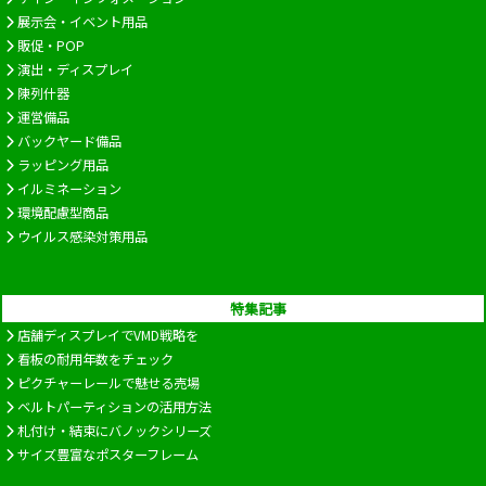
展示会・イベント用品
販促・POP
演出・ディスプレイ
陳列什器
運営備品
バックヤード備品
ラッピング用品
イルミネーション
環境配慮型商品
ウイルス感染対策用品
特集記事
店舗ディスプレイでVMD戦略を
看板の耐用年数をチェック
ピクチャーレールで魅せる売場
ベルトパーティションの活用方法
札付け・結束にバノックシリーズ
サイズ豊富なポスターフレーム