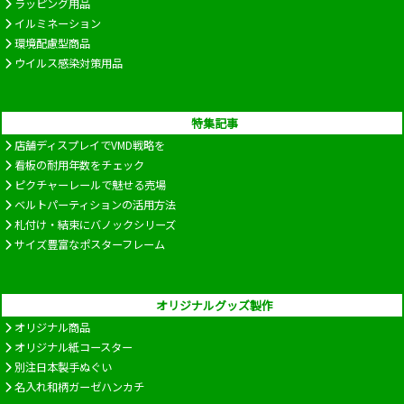
ラッピング用品
イルミネーション
環境配慮型商品
ウイルス感染対策用品
特集記事
店舗ディスプレイでVMD戦略を
看板の耐用年数をチェック
ピクチャーレールで魅せる売場
ベルトパーティションの活用方法
札付け・結束にバノックシリーズ
サイズ豊富なポスターフレーム
オリジナルグッズ製作
オリジナル商品
オリジナル紙コースター
別注日本製手ぬぐい
名入れ和柄ガーゼハンカチ