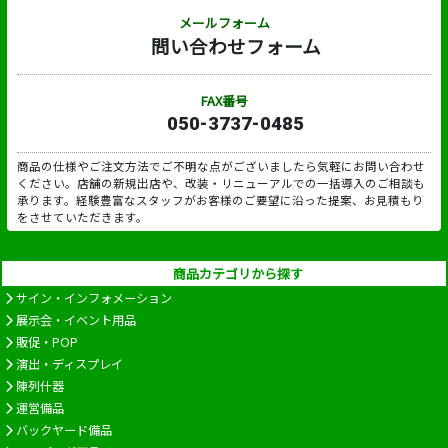
メールフォーム
問い合わせフォーム
FAX番号
050-3737-0485
商品の仕様やご注文方法でご不明な点がございましたら気軽にお問い合わせ
ください。店舗の新規出店や、改装・リニューアルでの一括導入のご相談も
承ります。経験豊富なスタッフがお客様のご要望に沿った提案、お見積もり
をさせていただきます。
商品カテゴリから探す
サイン・インフォメーション
展示会・イベント用品
販促・POP
演出・ディスプレイ
陳列什器
運営備品
バックヤード備品