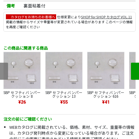
備考
裏面粘着付
カタログをお持ちのお客様へ
仕様変更により
SHOP for SHOP カタログ VOL.11
掲載の情報からサイズや重量等が変更されている場合があります このページの情報
を再度ご確認ください
この商品に関連する商品
SBP セフティバンパー
SBP セフティバンパー
SBP セフティバンパー
SBP
クッション 8
クッション 13
クッション 616
ク
¥26
¥55
¥41
注文の前にご確認ください
WEBカタログに掲載されている、価格、素材、サイズ、重量等の情報
は、カタログ発刊時点から変更になっている場合があります。ご注文
の前にこの画面に表示されている情報を再度ご確認ください。