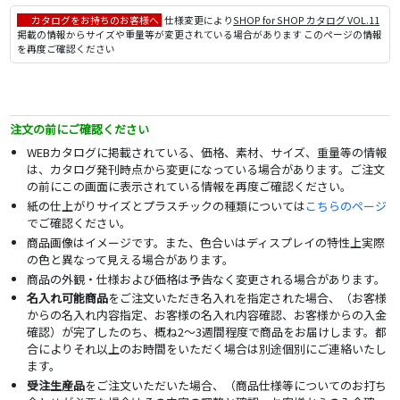
カタログをお持ちのお客様へ
仕様変更により
SHOP for SHOP カタログ VOL.11
掲載の情報からサイズや重量等が変更されている場合があります このページの情報
を再度ご確認ください
注文の前にご確認ください
WEBカタログに掲載されている、価格、素材、サイズ、重量等の情報
は、カタログ発刊時点から変更になっている場合があります。ご注文
の前にこの画面に表示されている情報を再度ご確認ください。
紙の仕上がりサイズとプラスチックの種類については
こちらのページ
でご確認ください。
商品画像はイメージです。また、色合いはディスプレイの特性上実際
の色と異なって見える場合があります。
商品の外観・仕様および価格は予告なく変更される場合があります。
名入れ可能商品
をご注文いただき名入れを指定された場合、（お客様
からの名入れ内容指定、お客様の名入れ内容確認、お客様からの入金
確認）が完了したのち、概ね2～3週間程度で商品をお届けします。都
合によりそれ以上のお時間をいただく場合は別途個別にご連絡いたし
ます。
受注生産品
をご注文いただいた場合、（商品仕様等についてのお打ち