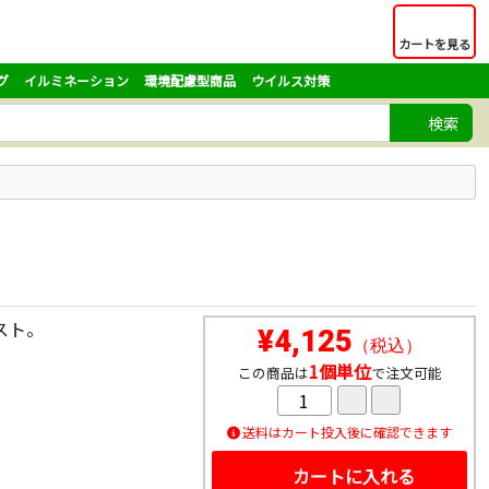
カートを見る
グ
イルミネーション
環境配慮型商品
ウイルス対策
検索
スト。
¥4,125
（税込）
1個単位
この商品は
で注文可能
送料はカート投入後に確認できます
カートに入れる