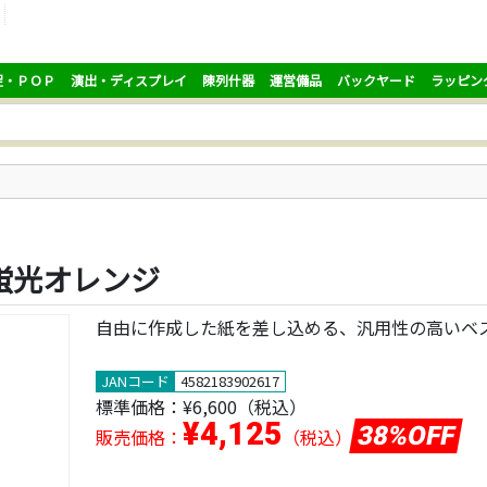
促・ＰＯＰ
演出・ディスプレイ
陳列什器
運営備品
バックヤード
ラッピン
 蛍光オレンジ
自由に作成した紙を差し込める、汎用性の高いベ
JANコード
4582183902617
標準価格：
¥6,600
（税込）
¥4,125
38%OFF
販売価格：
（税込）