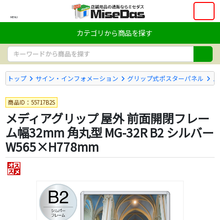
MENU
カテゴリから商品を探す
トップ
サイン・インフォメーション
グリップ式ポスターパネル
メ
商品ID：55717B2S
メディアグリップ 屋外 前面開閉フレー
ム幅32mm 角丸型 MG-32R B2 シルバー
W565×H778mm