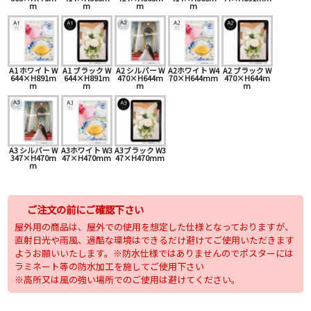
m
m
m
m
A1 ホワイト W
A1 ブラック W
A2 シルバー W
A2ホワイト W4
A2 ブラック W
644×H891m
644×H891m
470×H644m
70×H644mm
470×H644m
m
m
m
m
A3 シルバー W
A3ホワイト W3
A3ブラック W3
347×H470m
47×H470mm
47×H470mm
m
ご注文の前にご確認下さい
屋外用の商品は、屋外での使用を想定した仕様となっておりますが、
直射日光や雨風、過酷な環境はできるだけ避けてご使用いただきます
ようお願いいたします。※防水仕様ではありませんのでポスターには
ラミネート等の防水加工を施してご使用下さい
※高所又は風の強い場所でのご使用は避けてください。