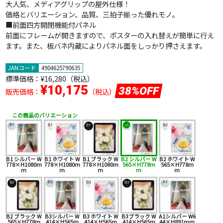
大人気、メディアグリップの屋外仕様！
価格とバリエーション、品質、三拍子揃った優れモノ。
■前面四方開閉機能付パネル
前面にフレームが開きますので、ポスターの入れ替えが簡単に行え
ます。また、板バネ内蔵によりパネル面をしっかり押さえます。
JANコード
4904625790635
標準価格：
¥16,280
（税込）
¥10,175
38%OFF
販売価格：
（税込）
この商品のバリエーション
B1 シルバー W
B1 ホワイト W
B1 ブラック W
B2 シルバー W
B2 ホワイト W
778×H1080m
778×H1080m
778×H1080m
565×H778m
565×H778m
m
m
m
m
m
B2 ブラック W
B3シルバー W
B3 ホワイト W
B3ブラック W
A1シルバー W6
565×H778m
414×H565m
414×H565m
414×H565m
44×H891mm