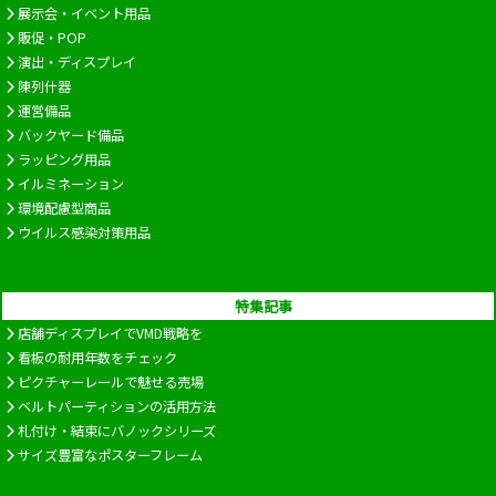
展示会・イベント用品
販促・POP
演出・ディスプレイ
陳列什器
運営備品
バックヤード備品
ラッピング用品
イルミネーション
環境配慮型商品
ウイルス感染対策用品
特集記事
店舗ディスプレイでVMD戦略を
看板の耐用年数をチェック
ピクチャーレールで魅せる売場
ベルトパーティションの活用方法
札付け・結束にバノックシリーズ
サイズ豊富なポスターフレーム