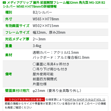
メディアグリップ 屋外 前面開閉フレーム幅32mm 角丸型 MG-32R B2
シルバー W565×H778mmの詳細情報
種別
B2/シルバー
外寸
W565×H778mm
有効画面サイズ
W502×H715mm
フレームサイズ
幅32mm、厚み20mm
対応メディア厚
2～3mm
重量
3.4kg
透明カバー：アクリルt1.5mm
素材
バックボード：アルミ複合板t1.0mm
◯裏面に吊具4ヶ所付き
◯吊り下げ用ひも付き
備考
屋外使用可能
前面四方開閉式
片面仕様
壁面直付け用穴
φ2.5mm（要吊り金具取り外し）
カタログをお持ちのお客様へ
仕様変更により
SHOP for SHOP カタログ VOL.11
掲載の情報からサイズや重量等が変更されている場合があります このページの情報
を再度ご確認ください