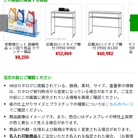
老眼鏡セット 店舗用
記載台(ハイタイプ棚
記載台(ハイタイプ棚
デスク
品 レジ回り用品 カウ
付 H950) W900
付 H950) W1200
500
ンター備品
品 
¥52,869
¥60,982
¥8,250
注文の前にご確認ください
WEBカタログに掲載されている、価格、素材、サイズ、重量等の情報
は、カタログ発刊時点から変更になっている場合があります。ご注文
の前にこの画面に表示されている情報を再度ご確認ください。
紙の仕上がりサイズとプラスチックの種類については
こちらのページ
でご確認ください。
商品画像はイメージです。また、色合いはディスプレイの特性上実際
の色と異なって見える場合があります。
商品の外観・仕様および価格は予告なく変更される場合があります。
名入れ可能商品
をご注文いただき名入れを指定された場合、（お客様