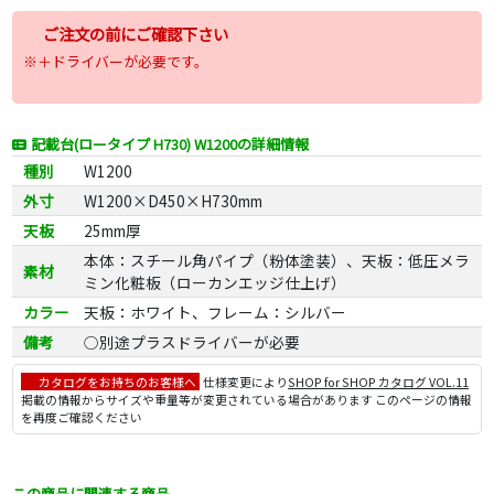
ご注文の前にご確認下さい
※＋ドライバーが必要です。
記載台(ロータイプ H730) W1200の詳細情報
種別
W1200
外寸
W1200×D450×H730mm
天板
25mm厚
本体：スチール角パイプ（粉体塗装）、天板：低圧メラ
素材
ミン化粧板（ローカンエッジ仕上げ）
カラー
天板：ホワイト、フレーム：シルバー
備考
○別途プラスドライバーが必要
カタログをお持ちのお客様へ
仕様変更により
SHOP for SHOP カタログ VOL.11
掲載の情報からサイズや重量等が変更されている場合があります このページの情報
を再度ご確認ください
この商品に関連する商品