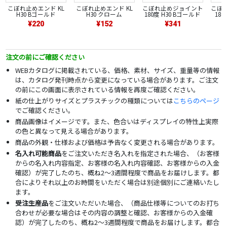
こぼれ止めエンド KL
こぼれ止めエンド KL
こぼれ止めジョイント
こぼ
H30 Bゴールド
H30 クローム
180度 H30 Bゴールド
180
¥220
¥152
¥341
注文の前にご確認ください
WEBカタログに掲載されている、価格、素材、サイズ、重量等の情報
は、カタログ発刊時点から変更になっている場合があります。ご注文
の前にこの画面に表示されている情報を再度ご確認ください。
紙の仕上がりサイズとプラスチックの種類については
こちらのページ
でご確認ください。
商品画像はイメージです。また、色合いはディスプレイの特性上実際
の色と異なって見える場合があります。
商品の外観・仕様および価格は予告なく変更される場合があります。
名入れ可能商品
をご注文いただき名入れを指定された場合、（お客様
からの名入れ内容指定、お客様の名入れ内容確認、お客様からの入金
確認）が完了したのち、概ね2～3週間程度で商品をお届けします。都
合によりそれ以上のお時間をいただく場合は別途個別にご連絡いたし
ます。
受注生産品
をご注文いただいた場合、（商品仕様等についてのお打ち
合わせが必要な場合はその内容の調整と確認、お客様からの入金確
認）が完了したのち、概ね2～3週間程度で商品をお届けします。都合