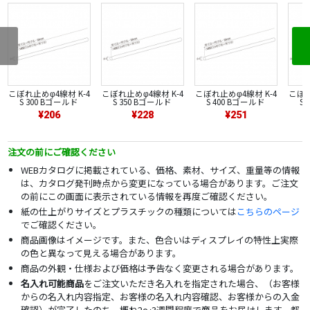
こぼれ止めφ4線材 K-4
こぼれ止めφ4線材 K-4
こぼれ止めφ4線材 K-4
こぼれ
S 300 Bゴールド
S 350 Bゴールド
S 400 Bゴールド
S
¥206
¥228
¥251
注文の前にご確認ください
WEBカタログに掲載されている、価格、素材、サイズ、重量等の情報
は、カタログ発刊時点から変更になっている場合があります。ご注文
の前にこの画面に表示されている情報を再度ご確認ください。
紙の仕上がりサイズとプラスチックの種類については
こちらのページ
でご確認ください。
商品画像はイメージです。また、色合いはディスプレイの特性上実際
の色と異なって見える場合があります。
商品の外観・仕様および価格は予告なく変更される場合があります。
名入れ可能商品
をご注文いただき名入れを指定された場合、（お客様
からの名入れ内容指定、お客様の名入れ内容確認、お客様からの入金
確認）が完了したのち、概ね2～3週間程度で商品をお届けします。都