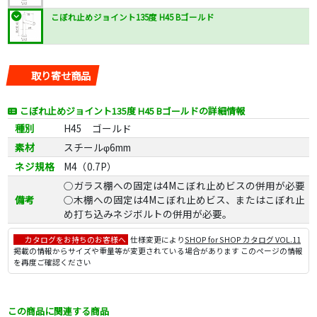
こぼれ止めジョイント135度 H45 Bゴールド
取り寄せ商品
こぼれ止めジョイント135度 H45 Bゴールドの詳細情報
種別
H45 ゴールド
素材
スチールφ6mm
ネジ規格
M4（0.7P）
○ガラス棚への固定は4Mこぼれ止めビスの併用が必要
備考
○木棚への固定は4Mこぼれ止めビス、またはこぼれ止
め打ち込みネジボルトの併用が必要。
カタログをお持ちのお客様へ
仕様変更により
SHOP for SHOP カタログ VOL.11
掲載の情報からサイズや重量等が変更されている場合があります このページの情報
を再度ご確認ください
この商品に関連する商品