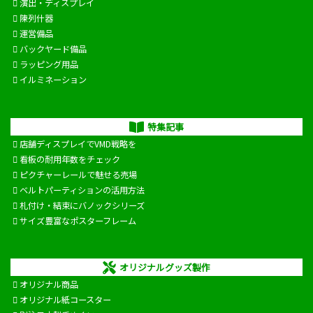
演出・ディスプレイ
陳列什器
運営備品
バックヤード備品
ラッピング用品
イルミネーション
特集記事
店舗ディスプレイでVMD戦略を
看板の耐用年数をチェック
ピクチャーレールで魅せる売場
ベルトパーティションの活用方法
札付け・結束にバノックシリーズ
サイズ豊富なポスターフレーム
オリジナルグッズ製作
オリジナル商品
オリジナル紙コースター