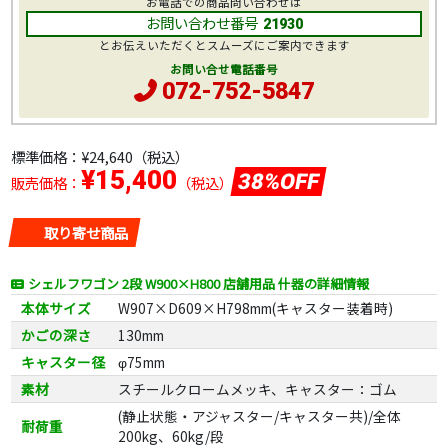
お電話での商品問い合わせは
お問い合わせ番号
21930
とお伝えいただくとスムーズにご案内できます
お問い合せ電話番号
072-752-5847
標準価格：
¥24,640
（税込）
¥15,400
38%OFF
販売価格：
（税込）
取り寄せ商品
シェルフワゴン 2段 W900×H800 店舗用品 什器の詳細情報
本体サイズ
W907×D609×H798mm(キャスター装着時)
かごの深さ
130mm
キャスター径
φ75mm
素材
スチールクロームメッキ、キャスター：ゴム
(静止状態・アジャスター/キャスター共)/全体
耐荷重
200kg、60kg/段