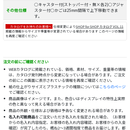
○キャスター付(ストッパー付・無×各2)○アジャ
その他仕様
スター付○かごは25mm間隔で上下移動できま
す。
カタログをお持ちのお客様へ
仕様変更により
SHOP for SHOP カタログ VOL.11
掲載の情報からサイズや重量等が変更されている場合があります このページの情報
を再度ご確認ください
注文の前にご確認ください
WEBカタログに掲載されている、価格、素材、サイズ、重量等の情報
は、カタログ発刊時点から変更になっている場合があります。ご注文
の前にこの画面に表示されている情報を再度ご確認ください。
紙の仕上がりサイズとプラスチックの種類については
こちらのページ
でご確認ください。
商品画像はイメージです。また、色合いはディスプレイの特性上実際
の色と異なって見える場合があります。
商品の外観・仕様および価格は予告なく変更される場合があります。
名入れ可能商品
をご注文いただき名入れを指定された場合、（お客様
からの名入れ内容指定、お客様の名入れ内容確認、お客様からの入金
確認）が完了したのち、概ね2～3週間程度で商品をお届けします。都