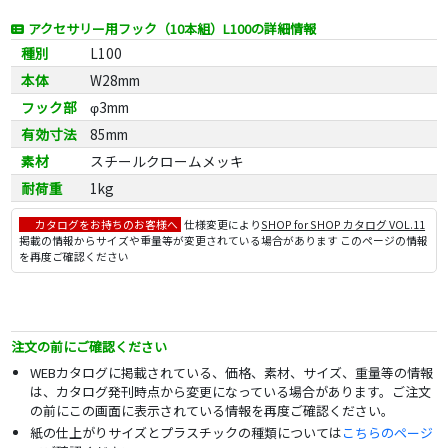
アクセサリー用フック（10本組）L100の詳細情報
種別
L100
本体
W28mm
フック部
φ3mm
有効寸法
85mm
素材
スチールクロームメッキ
耐荷重
1kg
カタログをお持ちのお客様へ
仕様変更により
SHOP for SHOP カタログ VOL.11
掲載の情報からサイズや重量等が変更されている場合があります このページの情報
を再度ご確認ください
注文の前にご確認ください
WEBカタログに掲載されている、価格、素材、サイズ、重量等の情報
は、カタログ発刊時点から変更になっている場合があります。ご注文
の前にこの画面に表示されている情報を再度ご確認ください。
紙の仕上がりサイズとプラスチックの種類については
こちらのページ