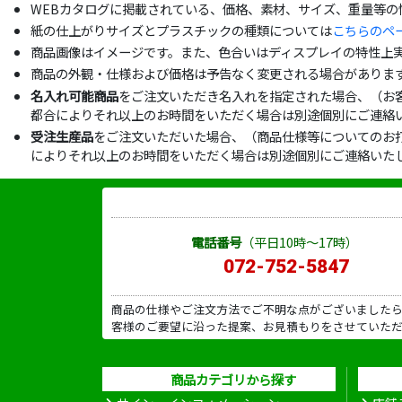
WEBカタログに掲載されている、価格、素材、サイズ、重量等
紙の仕上がりサイズとプラスチックの種類については
こちらのペ
商品画像はイメージです。また、色合いはディスプレイの特性上
商品の外観・仕様および価格は予告なく変更される場合がありま
名入れ可能商品
をご注文いただき名入れを指定された場合、（お
都合によりそれ以上のお時間をいただく場合は別途個別にご連絡
受注生産品
をご注文いただいた場合、（商品仕様等についてのお
によりそれ以上のお時間をいただく場合は別途個別にご連絡いた
電話番号
（平日10時～17時）
072-752-5847
商品の仕様やご注文方法でご不明な点がございました
客様のご要望に沿った提案、お見積もりをさせていた
商品カテゴリから探す