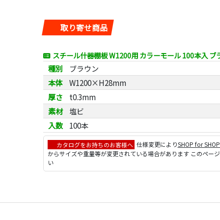
取り寄せ商品
スチール什器棚板 W1200用 カラーモール 100本入 
種別
ブラウン
本体
W1200×H28mm
厚さ
t0.3mm
素材
塩ビ
入数
100本
カタログをお持ちのお客様へ
仕様変更により
SHOP for SHO
からサイズや重量等が変更されている場合があります このペー
い