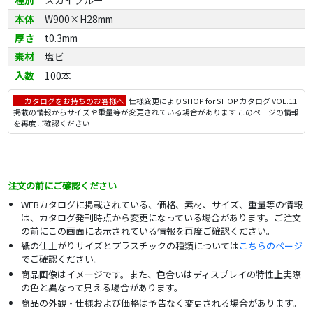
種別
スカイブルー
本体
W900×H28mm
厚さ
t0.3mm
素材
塩ビ
入数
100本
カタログをお持ちのお客様へ
仕様変更により
SHOP for SHOP カタログ VOL.11
掲載の情報からサイズや重量等が変更されている場合があります このページの情報
を再度ご確認ください
注文の前にご確認ください
WEBカタログに掲載されている、価格、素材、サイズ、重量等の情報
は、カタログ発刊時点から変更になっている場合があります。ご注文
の前にこの画面に表示されている情報を再度ご確認ください。
紙の仕上がりサイズとプラスチックの種類については
こちらのページ
でご確認ください。
商品画像はイメージです。また、色合いはディスプレイの特性上実際
の色と異なって見える場合があります。
商品の外観・仕様および価格は予告なく変更される場合があります。