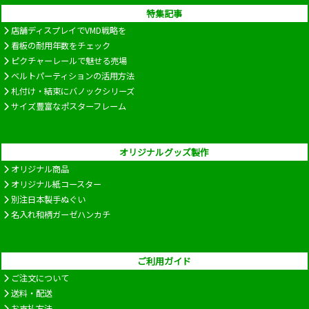
特集記事
店舗ディスプレイでVMD戦略を
看板の耐用年数をチェック
ピクチャーレールで魅せる売場
ベルトパーティションの活用方法
札付け・結束にバノックシリーズ
サイズ豊富なポスターフレーム
オリジナルグッズ製作
オリジナル商品
オリジナル紙コースター
別注日本製手ぬぐい
名入れ和柄ガーゼハンカチ
ご利用ガイド
ご注文について
送料・配送
お支払方法