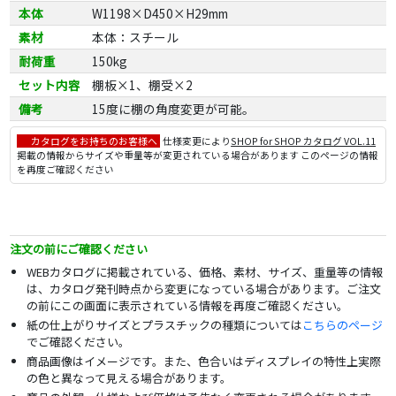
本体
W1198×D450×H29mm
素材
本体：スチール
耐荷重
150kg
セット内容
棚板×1、棚受×2
備考
15度に棚の角度変更が可能。
カタログをお持ちのお客様へ
仕様変更により
SHOP for SHOP カタログ VOL.11
掲載の情報からサイズや重量等が変更されている場合があります このページの情報
を再度ご確認ください
注文の前にご確認ください
WEBカタログに掲載されている、価格、素材、サイズ、重量等の情報
は、カタログ発刊時点から変更になっている場合があります。ご注文
の前にこの画面に表示されている情報を再度ご確認ください。
紙の仕上がりサイズとプラスチックの種類については
こちらのページ
でご確認ください。
商品画像はイメージです。また、色合いはディスプレイの特性上実際
の色と異なって見える場合があります。