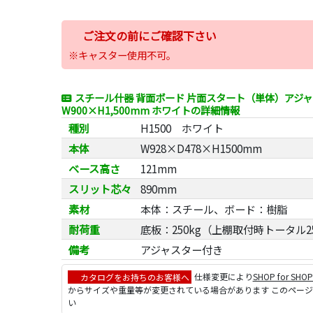
ご注文の前にご確認下さい
※キャスター使用不可。
スチール什器 背面ボード 片面スタート（単体）アジ
W900×H1,500mm ホワイトの詳細情報
種別
H1500 ホワイト
本体
W928×D478×H1500mm
ベース高さ
121mm
スリット芯々
890mm
素材
本体：スチール、ボード：樹脂
耐荷重
底板：250kg（上棚取付時トータル2
備考
アジャスター付き
カタログをお持ちのお客様へ
仕様変更により
SHOP for SHO
からサイズや重量等が変更されている場合があります このペー
い