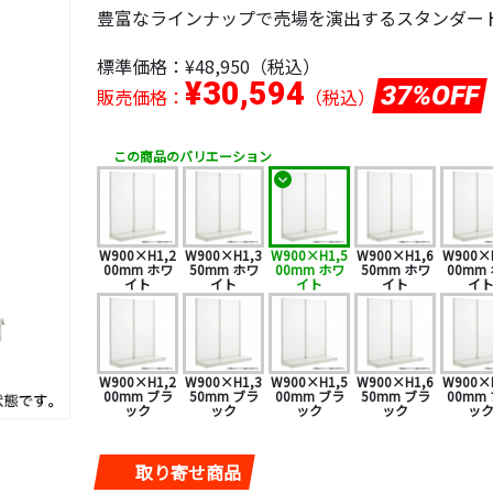
豊富なラインナップで売場を演出するスタンダー
標準価格：
¥48,950
（税込）
¥30,594
37%OFF
販売価格：
（税込）
この商品のバリエーション
W900×H1,2
W900×H1,3
W900×H1,5
W900×H1,6
W900×
00mm ホワ
50mm ホワ
00mm ホワ
50mm ホワ
00mm
イト
イト
イト
イト
イ
W900×H1,2
W900×H1,3
W900×H1,5
W900×H1,6
W900×
00mm ブラ
50mm ブラ
00mm ブラ
50mm ブラ
00mm
ック
ック
ック
ック
ッ
取り寄せ商品