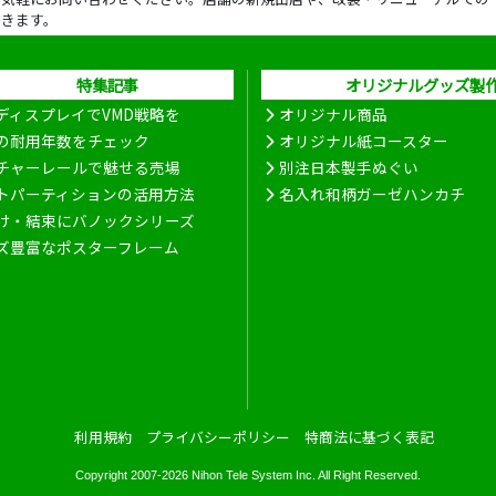
だきます。
特集記事
オリジナルグッズ製
ディスプレイでVMD戦略を
オリジナル商品
の耐用年数をチェック
オリジナル紙コースター
チャーレールで魅せる売場
別注日本製手ぬぐい
トパーティションの活用方法
名入れ和柄ガーゼハンカチ
け・結束にバノックシリーズ
ズ豊富なポスターフレーム
利用規約
プライバシーポリシー
特商法に基づく表記
Copyright 2007-2026
Nihon Tele System Inc.
All Right Reserved.