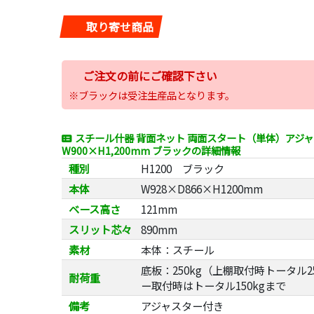
取り寄せ商品
ご注文の前にご確認下さい
※ブラックは受注生産品となります。
スチール什器 背面ネット 両面スタート（単体）アジ
W900×H1,200mm ブラックの詳細情報
種別
H1200 ブラック
本体
W928×D866×H1200mm
ベース高さ
121mm
スリット芯々
890mm
素材
本体：スチール
底板：250kg（上棚取付時トータル2
耐荷重
ー取付時はトータル150kgまで
備考
アジャスター付き