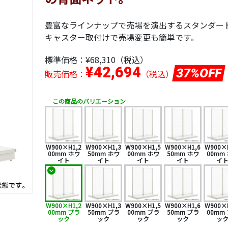
豊富なラインナップで売場を演出するスタンダー
キャスター取付けで売場変更も簡単です。
標準価格：
¥68,310
（税込）
¥42,694
37%OFF
販売価格：
（税込）
この商品のバリエーション
W900×H1,2
W900×H1,3
W900×H1,5
W900×H1,6
W900×
00mm ホワ
50mm ホワ
00mm ホワ
50mm ホワ
00mm
イト
イト
イト
イト
イ
W900×H1,2
W900×H1,3
W900×H1,5
W900×H1,6
W900×
00mm ブラ
50mm ブラ
00mm ブラ
50mm ブラ
00mm
ック
ック
ック
ック
ッ