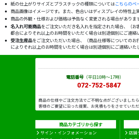
紙の仕上がりサイズとプラスチックの種類については
こちらのペ
商品画像はイメージです。また、色合いはディスプレイの特性上
商品の外観・仕様および価格は予告なく変更される場合がありま
名入れ可能商品
をご注文いただき名入れを指定された場合、（お
都合によりそれ以上のお時間をいただく場合は別途個別にご連絡
受注生産品
をご注文いただいた場合、（商品仕様等についてのお
によりそれ以上のお時間をいただく場合は別途個別にご連絡いた
電話番号
（平日10時～17時）
072-752-5847
商品の仕様やご注文方法でご不明な点がございました
客様のご要望に沿った提案、お見積もりをさせていた
商品カテゴリから探す
サイン・インフォメーション
店舗