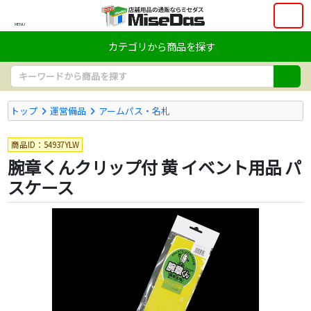
MENU
カテゴリから商品を探す
トップ
運営備品
アームパス・名札
商品ID：54937YLW
腕章くんクリップ付 黄 イベント用品 パ
スケース