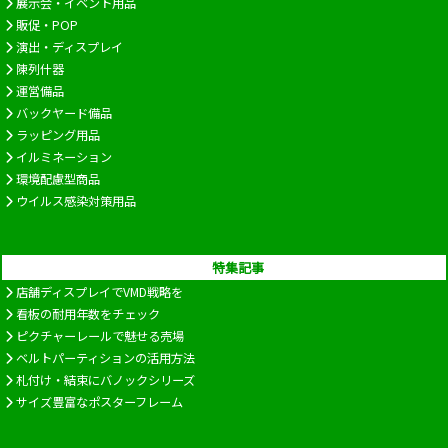
展示会・イベント用品
販促・POP
演出・ディスプレイ
陳列什器
運営備品
バックヤード備品
ラッピング用品
イルミネーション
環境配慮型商品
ウイルス感染対策用品
特集記事
店舗ディスプレイでVMD戦略を
看板の耐用年数をチェック
ピクチャーレールで魅せる売場
ベルトパーティションの活用方法
札付け・結束にバノックシリーズ
サイズ豊富なポスターフレーム