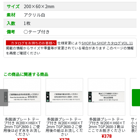
サイズ
200×60×2mm
素材
アクリル白
入数
1枚
備考
○テープ付き
カタログをお持ちのお客様へ
仕様変更により
SHOP for SHOP カタログ VOL.11
掲載の情報からサイズや重量等が変更されている場合があります このページの情報
を再度ご確認ください
この商品に関連する商品
多国語プレート テー
多国語プレート テー
多国語プレート テー
サイン
プ付き W200×H60×T
プ付き W200×H60×T
プ付き W200×H60×T
小 
2mm TGP2600-1 ご使
2mm TGP2600-2 ご使
2mm TGP2600-3 靴は
安全
用後は必ず水をお流し
用後の紙はお流しくだ
ここでお脱ぎください
表示
ください
さい
¥378