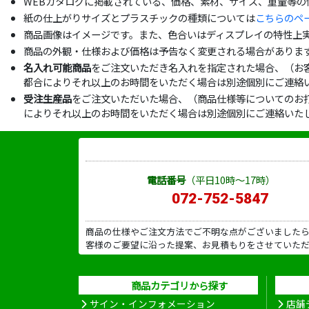
WEBカタログに掲載されている、価格、素材、サイズ、重量等
紙の仕上がりサイズとプラスチックの種類については
こちらのペ
商品画像はイメージです。また、色合いはディスプレイの特性上
商品の外観・仕様および価格は予告なく変更される場合がありま
名入れ可能商品
をご注文いただき名入れを指定された場合、（お
都合によりそれ以上のお時間をいただく場合は別途個別にご連絡
受注生産品
をご注文いただいた場合、（商品仕様等についてのお
によりそれ以上のお時間をいただく場合は別途個別にご連絡いた
電話番号
（平日10時～17時）
072-752-5847
商品の仕様やご注文方法でご不明な点がございました
客様のご要望に沿った提案、お見積もりをさせていた
商品カテゴリから探す
サイン・インフォメーション
店舗