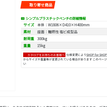
取り寄せ商品
シンプルプラスチックベンチの詳細情報
サイズ
本体：W1806×D410×H400mm
素材
座面：難燃性 塩ビ成型品
耐荷重
300kg
重量
15kg
カタログをお持ちのお客様へ
仕様変更により
SHOP for SHO
からサイズや重量等が変更されている場合があります このペー
い