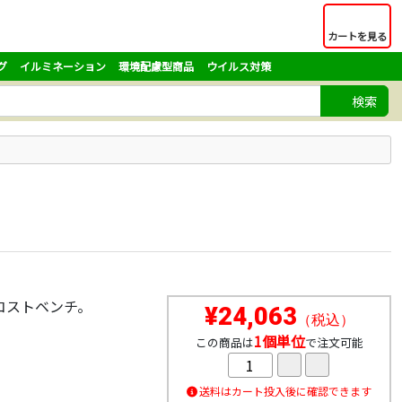
カートを見る
グ
イルミネーション
環境配慮型商品
ウイルス対策
検索
コストベンチ。
¥24,063
（税込）
1個単位
この商品は
で注文可能
送料はカート投入後に確認できます