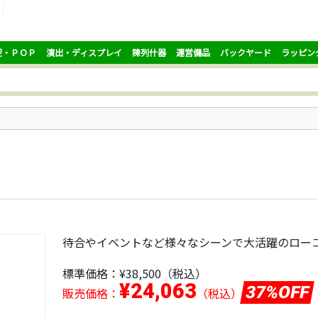
促・ＰＯＰ
演出・ディスプレイ
陳列什器
運営備品
バックヤード
ラッピン
待合やイベントなど様々なシーンで大活躍のロー
標準価格：
¥38,500
（税込）
¥24,063
37%OFF
販売価格：
（税込）