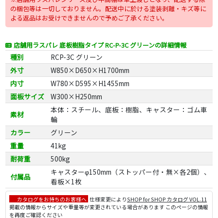
の梱包等は一切しておりません。配送中に於ける塗装剥離・キズ等に
よる返品はお受けできませんので予めご了承ください。
店舗用ラスパレ 底板樹脂タイプ RC-P-3C グリーンの詳細情報
種別
RCP-3C グリーン
外寸
W850×D650×H1700mm
内寸
W780×D595×H1455mm
面板サイズ
W300×H250mm
本体：スチール、底板：樹脂、キャスター：ゴム車
素材
輪
カラー
グリーン
重量
41kg
耐荷重
500kg
キャスターφ150mm（ストッパー付・無×各2個）、
付属品
看板×1枚
カタログをお持ちのお客様へ
仕様変更により
SHOP for SHOP カタログ VOL.11
掲載の情報からサイズや重量等が変更されている場合があります このページの情報
を再度ご確認ください