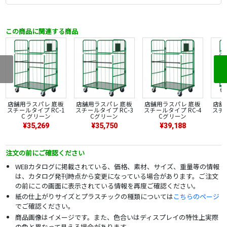
この商品に関連する商品
店舗用ラスパレ 底板
店舗用ラスパレ 底板
店舗用ラスパレ 底板
店舗
スチールタイプ RC-1
スチールタイプ RC-3
スチールタイプ RC-4
スチー
C グリーン
Cグリーン
Cグリーン
¥35,269
¥35,750
¥39,188
注文の前にご確認ください
WEBカタログに掲載されている、価格、素材、サイズ、重量等の情報
は、カタログ発刊時点から変更になっている場合があります。ご注文
の前にこの画面に表示されている情報を再度ご確認ください。
紙の仕上がりサイズとプラスチックの種類については
こちらのページ
でご確認ください。
商品画像はイメージです。また、色合いはディスプレイの特性上実際
の色と異なって見える場合があります。