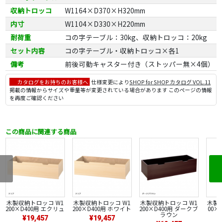
収納トロッコ
W1164×D370×H320mm
内寸
W1104×D330×H220mm
耐荷重
コの字テーブル：30kg、収納トロッコ：20kg
セット内容
コの字テーブル・収納トロッコ×各1
備考
前後可動キャスター付き（ストッパー無×4個）
カタログをお持ちのお客様へ
仕様変更により
SHOP for SHOP カタログ VOL.11
掲載の情報からサイズや重量等が変更されている場合があります このページの情報
を再度ご確認ください
この商品に関連する商品
木製収納トロッコ W1
木製収納トロッコ W1
木製収納トロッコ W1
木製
200×D400用 エクリュ
200×D400用 ホワイト
200×D400用 ダークブ
00×
ラウン
¥19,457
¥19,457