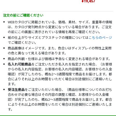
¥19,457
注文の前にご確認ください
WEBカタログに掲載されている、価格、素材、サイズ、重量等の情報
は、カタログ発刊時点から変更になっている場合があります。ご注文
の前にこの画面に表示されている情報を再度ご確認ください。
紙の仕上がりサイズとプラスチックの種類については
こちらのページ
でご確認ください。
商品画像はイメージです。また、色合いはディスプレイの特性上実際
の色と異なって見える場合があります。
商品の外観・仕様および価格は予告なく変更される場合があります。
名入れ可能商品
をご注文いただき名入れを指定された場合、（お客様
からの名入れ内容指定、お客様の名入れ内容確認、お客様からの入金
確認）が完了したのち、概ね2～3週間程度で商品をお届けします。都
合によりそれ以上のお時間をいただく場合は別途個別にご連絡いたし
ます。
受注生産品
をご注文いただいた場合、（商品仕様等についてのお打ち
合わせが必要な場合はその内容の調整と確認、お客様からの入金確
認）が完了したのち、概ね2～3週間程度で商品をお届けします。都合
によりそれ以上のお時間をいただく場合は別途個別にご連絡いたしま
す。