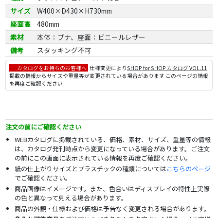
サイズ
W400×D430×H730mm
座面高
480mm
素材
本体：ブナ、座面：ビニールレザー
備考
スタッキング不可
カタログをお持ちのお客様へ
仕様変更により
SHOP for SHOP カタログ VOL.11
掲載の情報からサイズや重量等が変更されている場合があります このページの情報
を再度ご確認ください
注文の前にご確認ください
WEBカタログに掲載されている、価格、素材、サイズ、重量等の情報
は、カタログ発刊時点から変更になっている場合があります。ご注文
の前にこの画面に表示されている情報を再度ご確認ください。
紙の仕上がりサイズとプラスチックの種類については
こちらのページ
でご確認ください。
商品画像はイメージです。また、色合いはディスプレイの特性上実際
の色と異なって見える場合があります。
商品の外観・仕様および価格は予告なく変更される場合があります。