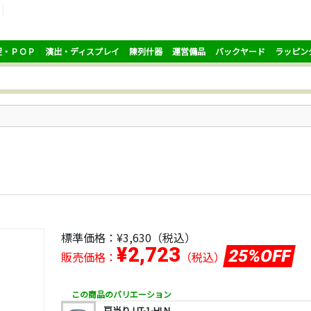
促・ＰＯＰ
演出・ディスプレイ
陳列什器
運営備品
バックヤード
ラッピン
標準価格：
¥3,630
（税込）
¥2,723
25%OFF
販売価格：
（税込）
この商品のバリエーション
戸当り UT-1-HLN