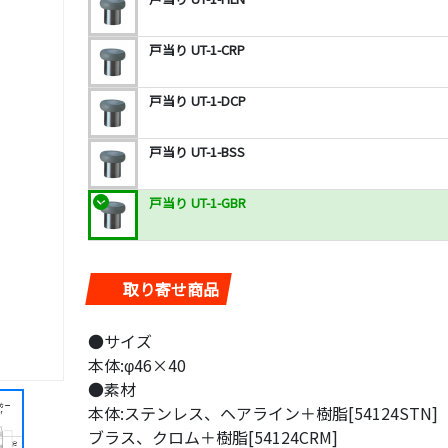
戸当り UT-1-CRP
戸当り UT-1-DCP
戸当り UT-1-BSS
戸当り UT-1-GBR
取り寄せ商品
●サイズ
本体:φ46×40
●素材
本体:ステンレス、ヘアライン＋樹脂[54124STN]
ブラス、クロム＋樹脂[54124CRM]