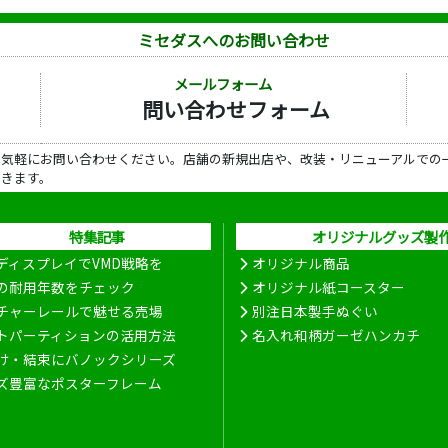
ミセダスへのお問い合わせ
メールフォーム
問い合わせフォーム
ら気軽にお問い合わせください。店舗の新規出店や、改装・リニューアルでの
だきます。
特集記事
オリジナルグッズ製
ディスプレイでVMD戦略を
オリジナル商品
の耐用年数をチェック
オリジナル紙コースター
チャーレールで魅せる売場
別注日本製手ぬぐい
トパーティションの活用方法
名入れ和柄ガーゼハンカチ
け・結束にバノックシリーズ
ズ豊富なポスターフレーム