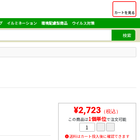
カートを見る
グ
イルミネーション
環境配慮型商品
ウイルス対策
検索
¥2,723
（税込）
1個単位
この商品は
で注文可能
送料はカート投入後に確認できます