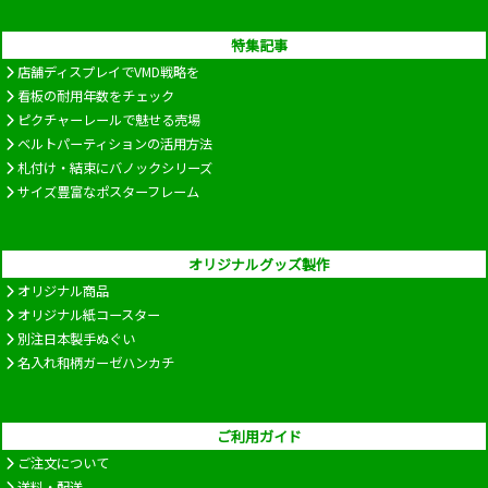
特集記事
店舗ディスプレイでVMD戦略を
看板の耐用年数をチェック
ピクチャーレールで魅せる売場
ベルトパーティションの活用方法
札付け・結束にバノックシリーズ
サイズ豊富なポスターフレーム
オリジナルグッズ製作
オリジナル商品
オリジナル紙コースター
別注日本製手ぬぐい
名入れ和柄ガーゼハンカチ
ご利用ガイド
ご注文について
送料・配送