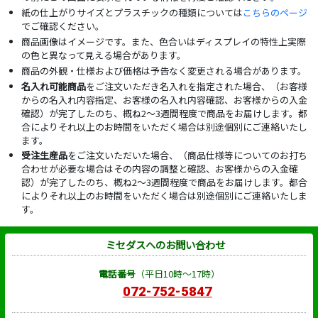
紙の仕上がりサイズとプラスチックの種類については
こちらのページ
でご確認ください。
商品画像はイメージです。また、色合いはディスプレイの特性上実際
の色と異なって見える場合があります。
商品の外観・仕様および価格は予告なく変更される場合があります。
名入れ可能商品
をご注文いただき名入れを指定された場合、（お客様
からの名入れ内容指定、お客様の名入れ内容確認、お客様からの入金
確認）が完了したのち、概ね2～3週間程度で商品をお届けします。都
合によりそれ以上のお時間をいただく場合は別途個別にご連絡いたし
ます。
受注生産品
をご注文いただいた場合、（商品仕様等についてのお打ち
合わせが必要な場合はその内容の調整と確認、お客様からの入金確
認）が完了したのち、概ね2～3週間程度で商品をお届けします。都合
によりそれ以上のお時間をいただく場合は別途個別にご連絡いたしま
す。
ミセダスへのお問い合わせ
電話番号
（平日10時～17時）
072-752-5847