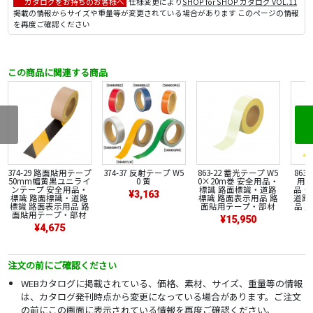
カタログをお持ちのお客様へ
仕様変更により
SHOP for SHOP カタログ VOL.11
掲載の情報からサイズや重量等が変更されている場合があります このページの情報
を再度ご確認ください
この商品に関連する商品
374-29 路面貼用テープ
374-37 反射テープ W5
863-22 蓄光テープ W5
863
50mm幅黄黒ユニライ
0 黄
0×20m巻 安全用品・
用テ
ンテープ 安全用品・
標識 路面標識・道路
品・
¥3,163
標識 路面標識・道路
標識 路面表示用品 路
道路
標識 路面表示用品 路
面貼用テープ・部材
品 
面貼用テープ・部材
¥15,950
¥4,675
注文の前にご確認ください
WEBカタログに掲載されている、価格、素材、サイズ、重量等の情報
は、カタログ発刊時点から変更になっている場合があります。ご注文
の前にこの画面に表示されている情報を再度ご確認ください。