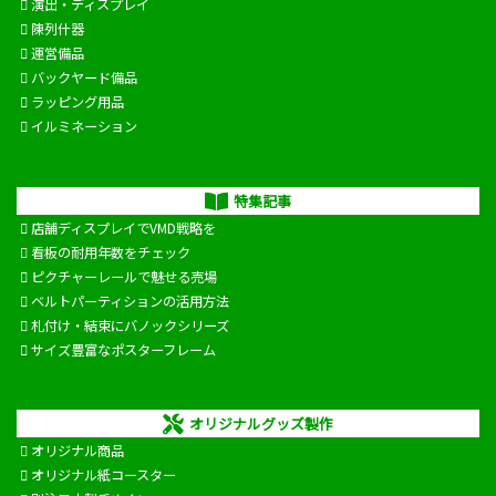
演出・ディスプレイ
陳列什器
運営備品
バックヤード備品
ラッピング用品
イルミネーション
特集記事
店舗ディスプレイでVMD戦略を
看板の耐用年数をチェック
ピクチャーレールで魅せる売場
ベルトパーティションの活用方法
札付け・結束にバノックシリーズ
サイズ豊富なポスターフレーム
オリジナルグッズ製作
オリジナル商品
オリジナル紙コースター