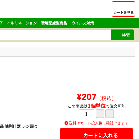
カートを見る
グ
イルミネーション
環境配慮型商品
ウイルス対策
検索
¥207
（税込）
1個単位
この商品は
で注文可能
送料はカート投入後に確認できます
品 陳列什器 レジ回り
カートに入れる