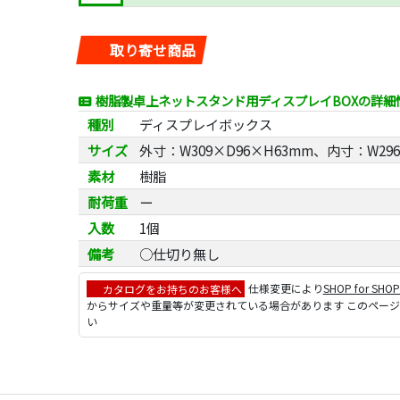
取り寄せ商品
樹脂製卓上ネットスタンド用ディスプレイBOXの詳細
種別
ディスプレイボックス
サイズ
外寸：W309×D96×H63mm、内寸：W296
素材
樹脂
耐荷重
ー
入数
1個
備考
○仕切り無し
カタログをお持ちのお客様へ
仕様変更により
SHOP for SHO
からサイズや重量等が変更されている場合があります このペー
い