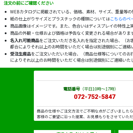
注文の前にご確認ください
WEBカタログに掲載されている、価格、素材、サイズ、重量等
紙の仕上がりサイズとプラスチックの種類については
こちらのペ
商品画像はイメージです。また、色合いはディスプレイの特性上
商品の外観・仕様および価格は予告なく変更される場合がありま
名入れ可能商品
をご注文いただき名入れを指定された場合、（お
都合によりそれ以上のお時間をいただく場合は別途個別にご連絡
受注生産品
をご注文いただいた場合、（商品仕様等についてのお
によりそれ以上のお時間をいただく場合は別途個別にご連絡いた
電話番号
（平日10時～17時）
072-752-5847
商品の仕様やご注文方法でご不明な点がございました
客様のご要望に沿った提案、お見積もりをさせていた