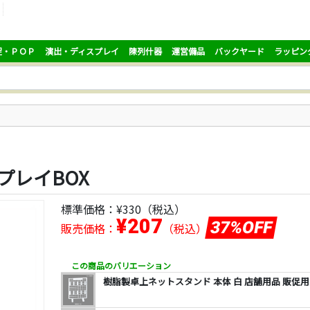
促・ＰＯＰ
演出・ディスプレイ
陳列什器
運営備品
バックヤード
ラッピン
プレイBOX
標準価格：
¥330
（税込）
¥207
37%OFF
販売価格：
（税込）
この商品のバリエーション
樹脂製卓上ネットスタンド 本体 白 店舗用品 販促用