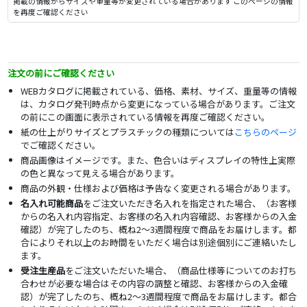
掲載の情報からサイズや重量等が変更されている場合があります このページの情報
を再度ご確認ください
注文の前にご確認ください
WEBカタログに掲載されている、価格、素材、サイズ、重量等の情報
は、カタログ発刊時点から変更になっている場合があります。ご注文
の前にこの画面に表示されている情報を再度ご確認ください。
紙の仕上がりサイズとプラスチックの種類については
こちらのページ
でご確認ください。
商品画像はイメージです。また、色合いはディスプレイの特性上実際
の色と異なって見える場合があります。
商品の外観・仕様および価格は予告なく変更される場合があります。
名入れ可能商品
をご注文いただき名入れを指定された場合、（お客様
からの名入れ内容指定、お客様の名入れ内容確認、お客様からの入金
確認）が完了したのち、概ね2～3週間程度で商品をお届けします。都
合によりそれ以上のお時間をいただく場合は別途個別にご連絡いたし
ます。
受注生産品
をご注文いただいた場合、（商品仕様等についてのお打ち
合わせが必要な場合はその内容の調整と確認、お客様からの入金確
認）が完了したのち、概ね2～3週間程度で商品をお届けします。都合