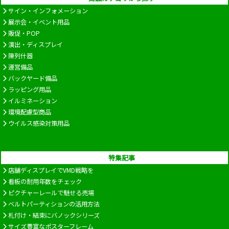
サイン・インフォメーション
展示会・イベント用品
販促・POP
演出・ディスプレイ
陳列什器
運営備品
バックヤード備品
ラッピング用品
イルミネーション
環境配慮型商品
ウイルス感染対策用品
特集記事
店舗ディスプレイでVMD戦略を
看板の耐用年数をチェック
ピクチャーレールで魅せる売場
ベルトパーティションの活用方法
札付け・結束にバノックシリーズ
サイズ豊富なポスターフレーム