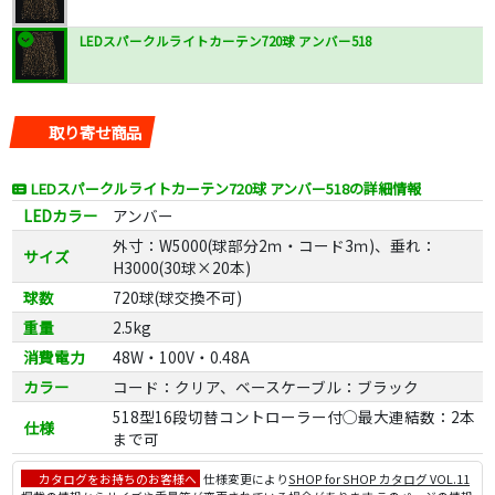
LEDスパークルライトカーテン720球 アンバー518
取り寄せ商品
LEDスパークルライトカーテン720球 アンバー518の詳細情報
LEDカラー
アンバー
外寸：W5000(球部分2ｍ・コード3ｍ)、垂れ：
サイズ
H3000(30球×20本)
球数
720球(球交換不可)
重量
2.5kg
消費電力
48W・100V・0.48A
カラー
コード：クリア、ベースケーブル：ブラック
518型16段切替コントローラー付◯最大連結数：2本
仕様
まで可
カタログをお持ちのお客様へ
仕様変更により
SHOP for SHOP カタログ VOL.11