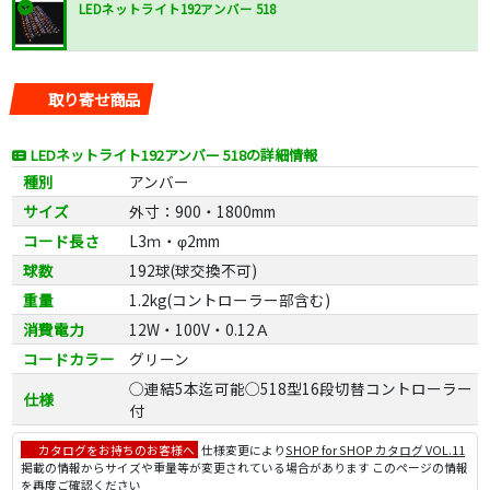
LEDネットライト192アンバー 518
取り寄せ商品
LEDネットライト192アンバー 518の詳細情報
種別
アンバー
サイズ
外寸：900・1800mm
コード長さ
L3ｍ・φ2mm
球数
192球(球交換不可)
重量
1.2kg(コントローラー部含む)
消費電力
12W・100V・0.12Ａ
コードカラー
グリーン
◯連結5本迄可能◯518型16段切替コントローラー
仕様
付
カタログをお持ちのお客様へ
仕様変更により
SHOP for SHOP カタログ VOL.11
掲載の情報からサイズや重量等が変更されている場合があります このページの情報
を再度ご確認ください