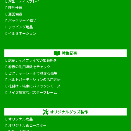
演出・ディスプレイ
陳列什器
運営備品
バックヤード備品
ラッピング用品
イルミネーション
特集記事
店舗ディスプレイでVMD戦略を
看板の耐用年数をチェック
ピクチャーレールで魅せる売場
ベルトパーティションの活用方法
札付け・結束にバノックシリーズ
サイズ豊富なポスターフレーム
オリジナルグッズ製作
オリジナル商品
オリジナル紙コースター