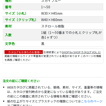
種別
スカイブルー
番号
1～50
サイズ（小札）
W30×H45mm
サイズ（クリップ札）
W40×H60mm
素材
スチロール樹脂
1組（1～50番までの小札とクリップ札が
入数
各1ヶずつ）
文字色
黒
カタログをお持ちのお客様へ
仕様変更により
SHOP for SHOP カタログ VOL.11
掲載の情報からサイズや重量等が変更されている場合があります このページの情報
を再度ご確認ください
注文の前にご確認ください
WEBカタログに掲載されている、価格、素材、サイズ、重量等の情報
は、カタログ発刊時点から変更になっている場合があります。ご注文
の前にこの画面に表示されている情報を再度ご確認ください。
紙の仕上がりサイズとプラスチックの種類については
こちらのページ
でご確認ください。