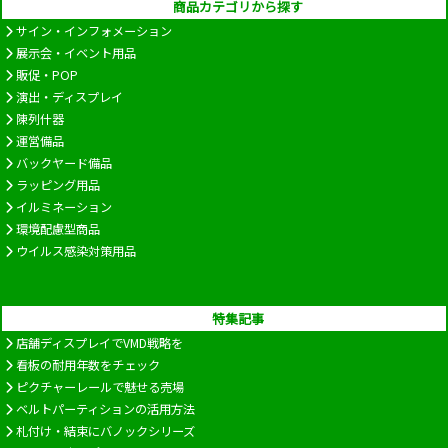
商品カテゴリから探す
サイン・インフォメーション
展示会・イベント用品
販促・POP
演出・ディスプレイ
陳列什器
運営備品
バックヤード備品
ラッピング用品
イルミネーション
環境配慮型商品
ウイルス感染対策用品
特集記事
店舗ディスプレイでVMD戦略を
看板の耐用年数をチェック
ピクチャーレールで魅せる売場
ベルトパーティションの活用方法
札付け・結束にバノックシリーズ