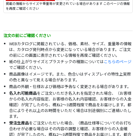
掲載の情報からサイズや重量等が変更されている場合があります このページの情報
を再度ご確認ください
注文の前にご確認ください
WEBカタログに掲載されている、価格、素材、サイズ、重量等の情報
は、カタログ発刊時点から変更になっている場合があります。ご注文
の前にこの画面に表示されている情報を再度ご確認ください。
紙の仕上がりサイズとプラスチックの種類については
こちらのページ
でご確認ください。
商品画像はイメージです。また、色合いはディスプレイの特性上実際
の色と異なって見える場合があります。
商品の外観・仕様および価格は予告なく変更される場合があります。
名入れ可能商品
をご注文いただき名入れを指定された場合、（お客様
からの名入れ内容指定、お客様の名入れ内容確認、お客様からの入金
確認）が完了したのち、概ね2～3週間程度で商品をお届けします。都
合によりそれ以上のお時間をいただく場合は別途個別にご連絡いたし
ます。
受注生産品
をご注文いただいた場合、（商品仕様等についてのお打ち
合わせが必要な場合はその内容の調整と確認、お客様からの入金確
認）が完了したのち、概ね2～3週間程度で商品をお届けします。都合