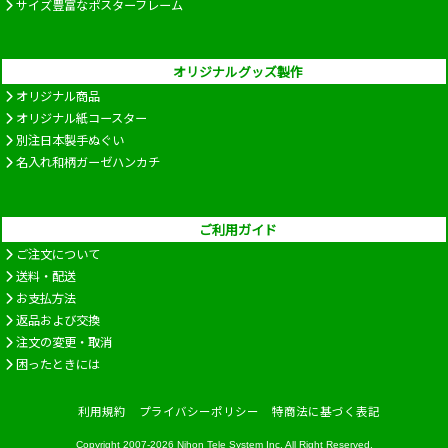
サイズ豊富なポスターフレーム
オリジナルグッズ製作
オリジナル商品
オリジナル紙コースター
別注日本製手ぬぐい
名入れ和柄ガーゼハンカチ
ご利用ガイド
ご注文について
送料・配送
お支払方法
返品および交換
注文の変更・取消
困ったときには
利用規約
プライバシーポリシー
特商法に基づく表記
Copyright 2007-2026
Nihon Tele System Inc.
All Right Reserved.