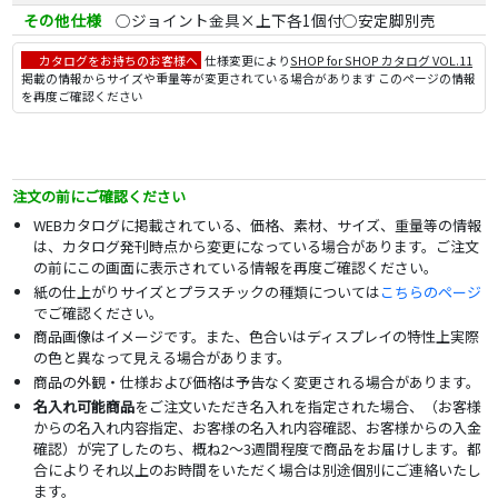
その他仕様
○ジョイント金具×上下各1個付○安定脚別売
カタログをお持ちのお客様へ
仕様変更により
SHOP for SHOP カタログ VOL.11
掲載の情報からサイズや重量等が変更されている場合があります このページの情報
を再度ご確認ください
注文の前にご確認ください
WEBカタログに掲載されている、価格、素材、サイズ、重量等の情報
は、カタログ発刊時点から変更になっている場合があります。ご注文
の前にこの画面に表示されている情報を再度ご確認ください。
紙の仕上がりサイズとプラスチックの種類については
こちらのページ
でご確認ください。
商品画像はイメージです。また、色合いはディスプレイの特性上実際
の色と異なって見える場合があります。
商品の外観・仕様および価格は予告なく変更される場合があります。
名入れ可能商品
をご注文いただき名入れを指定された場合、（お客様
からの名入れ内容指定、お客様の名入れ内容確認、お客様からの入金
確認）が完了したのち、概ね2～3週間程度で商品をお届けします。都
合によりそれ以上のお時間をいただく場合は別途個別にご連絡いたし
ます。