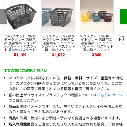
PBバスケット PB-30
SLバスケット SL-20 ダ
SLバスケット SL-10 ラ
ショ
ダークグレー 店舗用
ークグレー 店舗用品
イトグレー 店舗用品
ト B
品 運営備品 ショッピ
運営備品 ショッピン
運営備品 ショッピン
ル
ングカート・バスケッ
グカート・バスケット
グカート・バスケット
ト 買い物バスケット
買い物バスケット
買い物バスケット
¥1,169
¥1,032
¥860
注文の前にご確認ください
WEBカタログに掲載されている、価格、素材、サイズ、重量等の情報
は、カタログ発刊時点から変更になっている場合があります。ご注文
の前にこの画面に表示されている情報を再度ご確認ください。
紙の仕上がりサイズとプラスチックの種類については
こちらのページ
でご確認ください。
商品画像はイメージです。また、色合いはディスプレイの特性上実際
の色と異なって見える場合があります。
商品の外観・仕様および価格は予告なく変更される場合があります。
名入れ可能商品
をご注文いただき名入れを指定された場合、（お客様