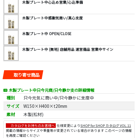
木製プレート中心込め営業/心込準備
木製プレート中感謝気商い/真心支度
木製プレート中 OPEN/CLOSE
木製プレート中 (無地) 店舗用品 運営備品 営業中サイン
取り寄せ商品
木製プレート中只今元商/只今静か支の詳細情報
種別
只今元気に商い中/只今静かに支度中
サイズ
W150×H400×t20mm
素材
木製(松材)
カタログをお持ちのお客様へ
仕様変更により
SHOP for SHOP カタログ VOL.11
掲載の情報からサイズや重量等が変更されている場合があります このページの情報
を再度ご確認ください