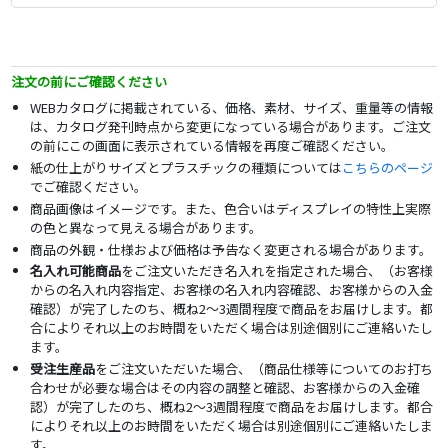
注文の前にご確認ください
WEBカタログに掲載されている、価格、素材、サイズ、重量等の情報
は、カタログ発刊時点から変更になっている場合があります。ご注文
の前にこの画面に表示されている情報を再度ご確認ください。
紙の仕上がりサイズとプラスチックの種類については
こちらのページ
でご確認ください。
商品画像はイメージです。また、色合いはディスプレイの特性上実際
の色と異なって見える場合があります。
商品の外観・仕様および価格は予告なく変更される場合があります。
名入れ可能商品
をご注文いただき名入れを指定された場合、（お客様
からの名入れ内容指定、お客様の名入れ内容確認、お客様からの入金
確認）が完了したのち、概ね2～3週間程度で商品をお届けします。都
合によりそれ以上のお時間をいただく場合は別途個別にご連絡いたし
ます。
受注生産品
をご注文いただいた場合、（商品仕様等についてのお打ち
合わせが必要な場合はその内容の調整と確認、お客様からの入金確
認）が完了したのち、概ね2～3週間程度で商品をお届けします。都合
によりそれ以上のお時間をいただく場合は別途個別にご連絡いたしま
す。