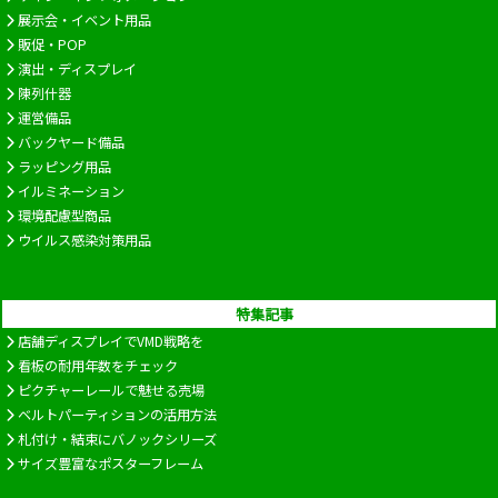
展示会・イベント用品
販促・POP
演出・ディスプレイ
陳列什器
運営備品
バックヤード備品
ラッピング用品
イルミネーション
環境配慮型商品
ウイルス感染対策用品
特集記事
店舗ディスプレイでVMD戦略を
看板の耐用年数をチェック
ピクチャーレールで魅せる売場
ベルトパーティションの活用方法
札付け・結束にバノックシリーズ
サイズ豊富なポスターフレーム