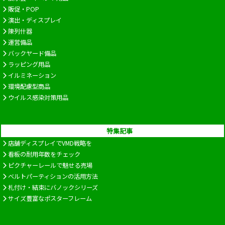
販促・POP
演出・ディスプレイ
陳列什器
運営備品
バックヤード備品
ラッピング用品
イルミネーション
環境配慮型商品
ウイルス感染対策用品
特集記事
店舗ディスプレイでVMD戦略を
看板の耐用年数をチェック
ピクチャーレールで魅せる売場
ベルトパーティションの活用方法
札付け・結束にバノックシリーズ
サイズ豊富なポスターフレーム