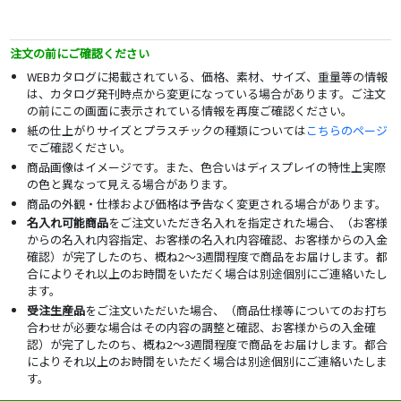
注文の前にご確認ください
WEBカタログに掲載されている、価格、素材、サイズ、重量等の情報
は、カタログ発刊時点から変更になっている場合があります。ご注文
の前にこの画面に表示されている情報を再度ご確認ください。
紙の仕上がりサイズとプラスチックの種類については
こちらのページ
でご確認ください。
商品画像はイメージです。また、色合いはディスプレイの特性上実際
の色と異なって見える場合があります。
商品の外観・仕様および価格は予告なく変更される場合があります。
名入れ可能商品
をご注文いただき名入れを指定された場合、（お客様
からの名入れ内容指定、お客様の名入れ内容確認、お客様からの入金
確認）が完了したのち、概ね2～3週間程度で商品をお届けします。都
合によりそれ以上のお時間をいただく場合は別途個別にご連絡いたし
ます。
受注生産品
をご注文いただいた場合、（商品仕様等についてのお打ち
合わせが必要な場合はその内容の調整と確認、お客様からの入金確
認）が完了したのち、概ね2～3週間程度で商品をお届けします。都合
によりそれ以上のお時間をいただく場合は別途個別にご連絡いたしま
す。