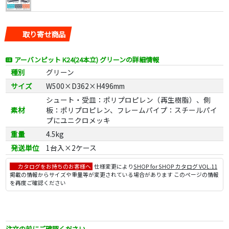
取り寄せ商品
アーバンピット K24(24本立) グリーンの詳細情報
種別
グリーン
サイズ
W500×D362×H496mm
シュート・受皿：ポリプロピレン（再生樹脂）、側
素材
板：ポリプロピレン、フレームパイプ：スチールパイ
プにユニクロメッキ
重量
4.5kg
発送単位
1台入×2ケース
カタログをお持ちのお客様へ
仕様変更により
SHOP for SHOP カタログ VOL.11
掲載の情報からサイズや重量等が変更されている場合があります このページの情報
を再度ご確認ください
注文の前にご確認ください