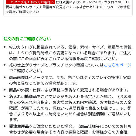
カタログをお持ちのお客様へ
仕様変更により
SHOP for SHOP カタログ VOL.11
掲載の情報からサイズや重量等が変更されている場合があります このページの情報
を再度ご確認ください
注文の前にご確認ください
WEBカタログに掲載されている、価格、素材、サイズ、重量等の情報
は、カタログ発刊時点から変更になっている場合があります。ご注文
の前にこの画面に表示されている情報を再度ご確認ください。
紙の仕上がりサイズとプラスチックの種類については
こちらのページ
でご確認ください。
商品画像はイメージです。また、色合いはディスプレイの特性上実際
の色と異なって見える場合があります。
商品の外観・仕様および価格は予告なく変更される場合があります。
名入れ可能商品
をご注文いただき名入れを指定された場合、（お客様
からの名入れ内容指定、お客様の名入れ内容確認、お客様からの入金
確認）が完了したのち、概ね2～3週間程度で商品をお届けします。都
合によりそれ以上のお時間をいただく場合は別途個別にご連絡いたし
ます。
受注生産品
をご注文いただいた場合、（商品仕様等についてのお打ち
合わせが必要な場合はその内容の調整と確認、お客様からの入金確