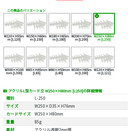
この商品のバリエーション
W120×H55m
W150×H60m
W180×H65m
W200×H70m
W250×H80m
m [L120]
m [L150]
m [L180]
m [L200]
m [L250]
W300×H100
W65×H45mm
W80×H50mm
W100×H65m
W120×H85m
mm [L300]
[L65]
[L80]
m [L100]
m [L121]
アクリルL型カード立 W250×H80mm [L250]の詳細情報
種別
L-250
サイズ
W250×D35×H76mm
カードサイズ
W250×H80mm
重量
85g
素材
アクリル透明2mm厚