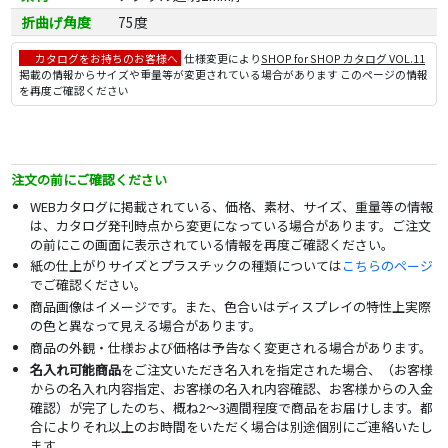
折曲げ角度
75度
カタログをお持ちのお客様へ
仕様変更により
SHOP for SHOP カタログ VOL.11
掲載の情報からサイズや重量等が変更されている場合があります このページの情報
を再度ご確認ください
注文の前にご確認ください
WEBカタログに掲載されている、価格、素材、サイズ、重量等の情報
は、カタログ発刊時点から変更になっている場合があります。ご注文
の前にこの画面に表示されている情報を再度ご確認ください。
紙の仕上がりサイズとプラスチックの種類については
こちらのページ
でご確認ください。
商品画像はイメージです。また、色合いはディスプレイの特性上実際
の色と異なって見える場合があります。
商品の外観・仕様および価格は予告なく変更される場合があります。
名入れ可能商品
をご注文いただき名入れを指定された場合、（お客様
からの名入れ内容指定、お客様の名入れ内容確認、お客様からの入金
確認）が完了したのち、概ね2～3週間程度で商品をお届けします。都
合によりそれ以上のお時間をいただく場合は別途個別にご連絡いたし
ます。