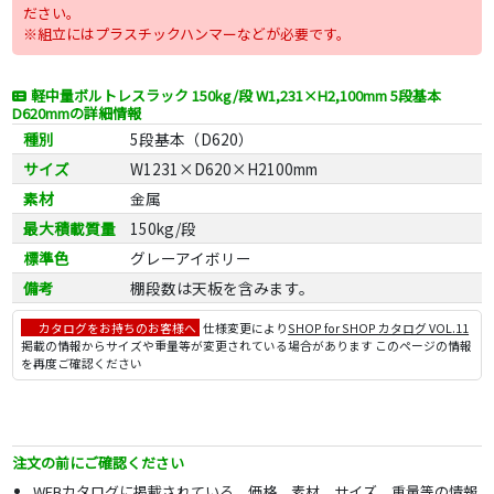
ださい。
※組立にはプラスチックハンマーなどが必要です。
軽中量ボルトレスラック 150kg/段 W1,231×H2,100mm 5段基本
D620mmの詳細情報
種別
5段基本（D620）
サイズ
W1231×D620×H2100mm
素材
金属
最大積載質量
150kg/段
標準色
グレーアイボリー
備考
棚段数は天板を含みます。
カタログをお持ちのお客様へ
仕様変更により
SHOP for SHOP カタログ VOL.11
掲載の情報からサイズや重量等が変更されている場合があります このページの情報
を再度ご確認ください
注文の前にご確認ください
WEBカタログに掲載されている、価格、素材、サイズ、重量等の情報