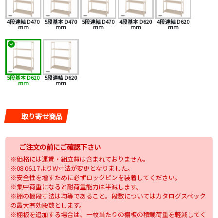
4段連結 D470
5段基本 D470
5段連結 D470
4段基本 D620
4段連結 D620
mm
mm
mm
mm
mm
5段基本 D620
5段連結 D620
mm
mm
取り寄せ商品
ご注文の前にご確認下さい
※価格には運賃・組立費は含まれておりません。
※08.06.17よりW寸法が変更となりました。
※安全性を増すために必ずロックピンを装着してください。
※集中荷重になると耐荷重能力は半減します。
※棚の棚段寸法は均等であること。段数についてはカタログスペック
の最大有効段数とします。
※棚板を追加する場合は、一枚当たりの棚板の積載荷重を軽減してく