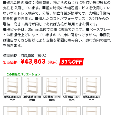
■優れた断面構造：積載質量、横からのねじれにも強い角型形状の
支柱を採用しています。■組立時間の大幅短縮：ビスを使用してい
ないボルトレス構造で、分解、組立作業が簡単です。大幅に作業時
間を短縮できます。■優れたコストパフォーマンス：2台目からの
増結、高さ・奥行が同じであれば支柱が兼用できお得です。
●段ピッチは、25mm単位で自由に調節できます。●ベースプレー
トは樹脂仕上げになっていますので、床に傷をつけません。●棚受
は独自のくさび形状により支柱を堅固に噛み合い、奥行方向の振れ
を防ぎます。
標準価格：
¥63,800
（税込）
¥43,863
31%OFF
販売価格：
（税込）
この商品のバリエーション
4段基本 D320
4段連結 D320
5段基本 D320
5段連結 D320
4段基本 D470
mm
mm
mm
mm
mm