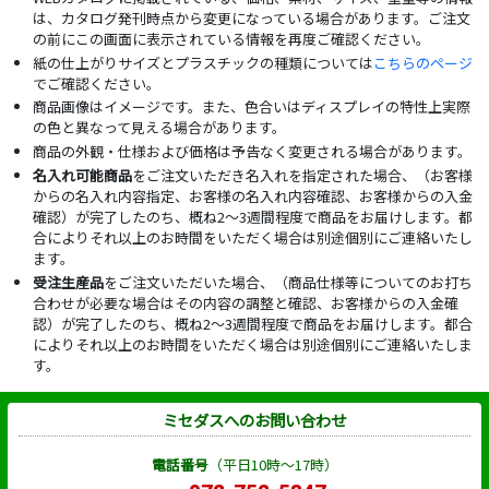
は、カタログ発刊時点から変更になっている場合があります。ご注文
の前にこの画面に表示されている情報を再度ご確認ください。
紙の仕上がりサイズとプラスチックの種類については
こちらのページ
でご確認ください。
商品画像はイメージです。また、色合いはディスプレイの特性上実際
の色と異なって見える場合があります。
商品の外観・仕様および価格は予告なく変更される場合があります。
名入れ可能商品
をご注文いただき名入れを指定された場合、（お客様
からの名入れ内容指定、お客様の名入れ内容確認、お客様からの入金
確認）が完了したのち、概ね2～3週間程度で商品をお届けします。都
合によりそれ以上のお時間をいただく場合は別途個別にご連絡いたし
ます。
受注生産品
をご注文いただいた場合、（商品仕様等についてのお打ち
合わせが必要な場合はその内容の調整と確認、お客様からの入金確
認）が完了したのち、概ね2～3週間程度で商品をお届けします。都合
によりそれ以上のお時間をいただく場合は別途個別にご連絡いたしま
す。
ミセダスへのお問い合わせ
電話番号
（平日10時～17時）