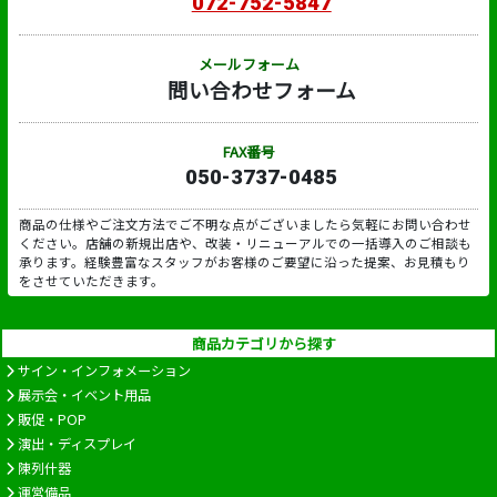
072-752-5847
メールフォーム
問い合わせフォーム
FAX番号
050-3737-0485
商品の仕様やご注文方法でご不明な点がございましたら気軽にお問い合わせ
ください。店舗の新規出店や、改装・リニューアルでの一括導入のご相談も
承ります。経験豊富なスタッフがお客様のご要望に沿った提案、お見積もり
をさせていただきます。
商品カテゴリから探す
サイン・インフォメーション
展示会・イベント用品
販促・POP
演出・ディスプレイ
陳列什器
運営備品