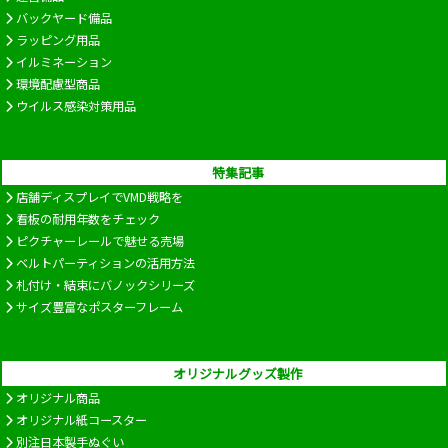
バックヤード備品
ラッピング用品
イルミネーション
環境配慮型商品
ウイルス感染対策用品
特集記事
店舗ディスプレイでVMD戦略を
看板の耐用年数をチェック
ピクチャーレールで魅せる売場
ベルトパーティションの活用方法
札付け・結束にバノックシリーズ
サイズ豊富なポスターフレーム
オリジナルグッズ製作
オリジナル商品
オリジナル紙コースター
別注日本製手ぬぐい