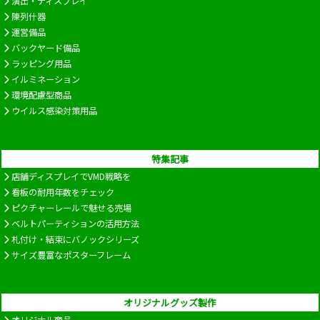
演出・ディスプレイ
陳列什器
運営備品
バックヤード備品
ラッピング用品
イルミネーション
環境配慮型商品
ウイルス感染対策用品
特集記事
店舗ディスプレイでVMD戦略を
看板の耐用年数をチェック
ピクチャーレールで魅せる売場
ベルトパーティションの活用方法
札付け・結束にバノックシリーズ
サイズ豊富なポスターフレーム
オリジナルグッズ製作