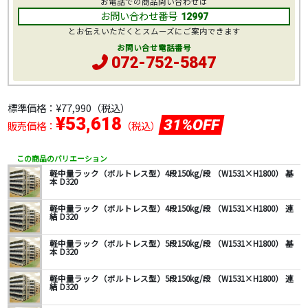
お電話での商品問い合わせは
お問い合わせ番号
12997
とお伝えいただくとスムーズにご案内できます
お問い合せ電話番号
072-752-5847
標準価格：
¥77,990
（税込）
¥53,618
31%OFF
販売価格：
（税込）
この商品のバリエーション
軽中量ラック（ボルトレス型）4段150kg/段 （W1531×H1800） 基
本 D320
軽中量ラック（ボルトレス型）4段150kg/段 （W1531×H1800） 連
結 D320
軽中量ラック（ボルトレス型）5段150kg/段 （W1531×H1800） 基
本 D320
軽中量ラック（ボルトレス型）5段150kg/段 （W1531×H1800） 連
結 D320