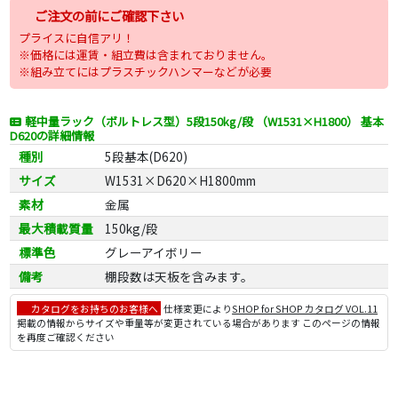
ご注文の前にご確認下さい
プライスに自信アリ！
※価格には運賃・組立費は含まれておりません。
※組み立てにはプラスチックハンマーなどが必要
軽中量ラック（ボルトレス型）5段150kg/段 （W1531×H1800） 基本
D620の詳細情報
種別
5段基本(D620)
サイズ
W1531×D620×H1800mm
素材
金属
最大積載質量
150kg/段
標準色
グレーアイボリー
備考
棚段数は天板を含みます。
カタログをお持ちのお客様へ
仕様変更により
SHOP for SHOP カタログ VOL.11
掲載の情報からサイズや重量等が変更されている場合があります このページの情報
を再度ご確認ください