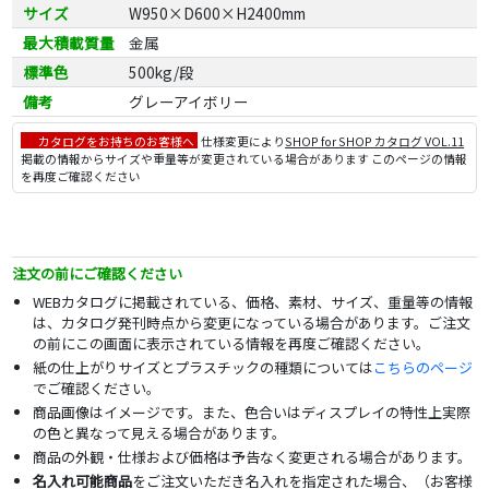
サイズ
W950×D600×H2400mm
最大積載質量
金属
標準色
500kg/段
備考
グレーアイボリー
カタログをお持ちのお客様へ
仕様変更により
SHOP for SHOP カタログ VOL.11
掲載の情報からサイズや重量等が変更されている場合があります このページの情報
を再度ご確認ください
注文の前にご確認ください
WEBカタログに掲載されている、価格、素材、サイズ、重量等の情報
は、カタログ発刊時点から変更になっている場合があります。ご注文
の前にこの画面に表示されている情報を再度ご確認ください。
紙の仕上がりサイズとプラスチックの種類については
こちらのページ
でご確認ください。
商品画像はイメージです。また、色合いはディスプレイの特性上実際
の色と異なって見える場合があります。
商品の外観・仕様および価格は予告なく変更される場合があります。
名入れ可能商品
をご注文いただき名入れを指定された場合、（お客様