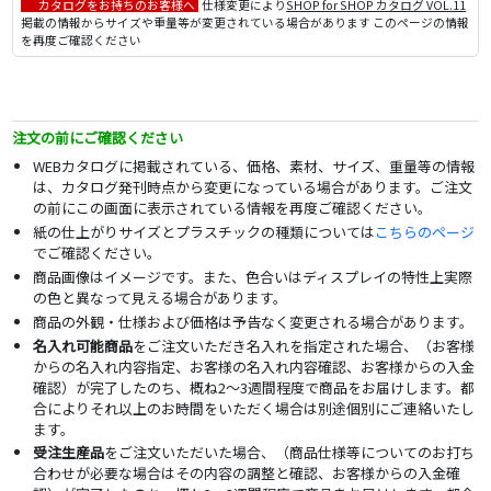
カタログをお持ちのお客様へ
仕様変更により
SHOP for SHOP カタログ VOL.11
掲載の情報からサイズや重量等が変更されている場合があります このページの情報
を再度ご確認ください
注文の前にご確認ください
WEBカタログに掲載されている、価格、素材、サイズ、重量等の情報
は、カタログ発刊時点から変更になっている場合があります。ご注文
の前にこの画面に表示されている情報を再度ご確認ください。
紙の仕上がりサイズとプラスチックの種類については
こちらのページ
でご確認ください。
商品画像はイメージです。また、色合いはディスプレイの特性上実際
の色と異なって見える場合があります。
商品の外観・仕様および価格は予告なく変更される場合があります。
名入れ可能商品
をご注文いただき名入れを指定された場合、（お客様
からの名入れ内容指定、お客様の名入れ内容確認、お客様からの入金
確認）が完了したのち、概ね2～3週間程度で商品をお届けします。都
合によりそれ以上のお時間をいただく場合は別途個別にご連絡いたし
ます。
受注生産品
をご注文いただいた場合、（商品仕様等についてのお打ち
合わせが必要な場合はその内容の調整と確認、お客様からの入金確