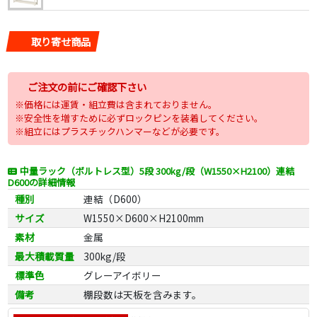
取り寄せ商品
ご注文の前にご確認下さい
※価格には運賃・組立費は含まれておりません。
※安全性を増すために必ずロックピンを装着してください。
※組立にはプラスチックハンマーなどが必要です。
中量ラック（ボルトレス型）5段 300kg/段（W1550×H2100）連結
D600の詳細情報
種別
連結（D600）
サイズ
W1550×D600×H2100mm
素材
金属
最大積載質量
300kg/段
標準色
グレーアイボリー
備考
棚段数は天板を含みます。