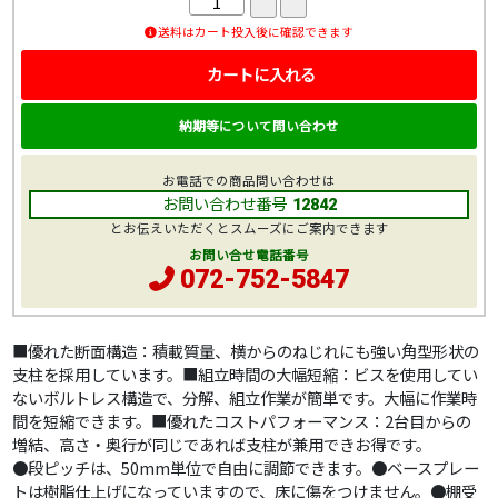
送料はカート投入後に確認できます
カートに入れる
納期等について問い合わせ
お電話での商品問い合わせは
お問い合わせ番号
12842
とお伝えいただくとスムーズにご案内できます
お問い合せ電話番号
072-752-5847
■優れた断面構造：積載質量、横からのねじれにも強い角型形状の
支柱を採用しています。■組立時間の大幅短縮：ビスを使用してい
ないボルトレス構造で、分解、組立作業が簡単です。大幅に作業時
間を短縮できます。■優れたコストパフォーマンス：2台目からの
増結、高さ・奥行が同じであれば支柱が兼用できお得です。
●段ピッチは、50mm単位で自由に調節できます。●ベースプレー
トは樹脂仕上げになっていますので、床に傷をつけません。●棚受