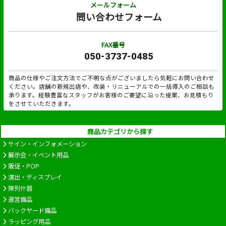
メールフォーム
問い合わせフォーム
FAX番号
050-3737-0485
商品の仕様やご注文方法でご不明な点がございましたら気軽にお問い合わせ
ください。店舗の新規出店や、改装・リニューアルでの一括導入のご相談も
承ります。経験豊富なスタッフがお客様のご要望に沿った提案、お見積もり
をさせていただきます。
商品カテゴリから探す
サイン・インフォメーション
展示会・イベント用品
販促・POP
演出・ディスプレイ
陳列什器
運営備品
バックヤード備品
ラッピング用品