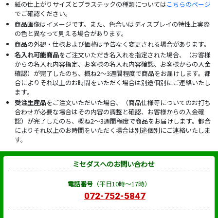
紙の仕上がりサイズとプラスチックの種類については
こちらのページ
でご確認ください。
商品画像はイメージです。また、色合いはディスプレイの特性上実際
の色と異なって見える場合があります。
商品の外観・仕様および価格は予告なく変更される場合があります。
名入れ可能商品
をご注文いただき名入れを指定された場合、（お客様
からの名入れ内容指定、お客様の名入れ内容確認、お客様からの入金
確認）が完了したのち、概ね2～3週間程度で商品をお届けします。都
合によりそれ以上のお時間をいただく場合は別途個別にご連絡いたし
ます。
受注生産品
をご注文いただいた場合、（商品仕様等についてのお打ち
合わせが必要な場合はその内容の調整と確認、お客様からの入金確
認）が完了したのち、概ね2～3週間程度で商品をお届けします。都合
によりそれ以上のお時間をいただく場合は別途個別にご連絡いたしま
す。
ミセダスへのお問い合わせ
電話番号
（平日10時～17時）
072-752-5847