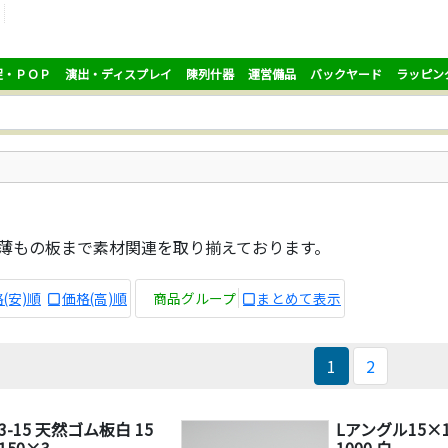
促・ＰＯＰ
演出・ディスプレイ
陳列什器
運営備品
バックヤード
ラッピン
P薄もの板まで素材関連を取り揃えております。
(安)順
価格(高)順
商品グループ
まとめて表示
1
2
3-15 天然ゴム板白 15
Lアングル15×15