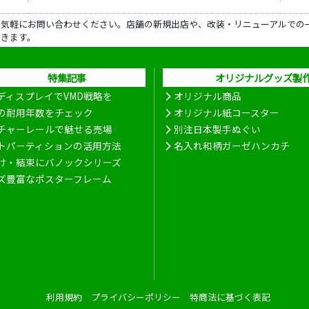
ら気軽にお問い合わせください。店舗の新規出店や、改装・リニューアルでの
だきます。
特集記事
オリジナルグッズ製
ディスプレイでVMD戦略を
オリジナル商品
の耐用年数をチェック
オリジナル紙コースター
チャーレールで魅せる売場
別注日本製手ぬぐい
トパーティションの活用方法
名入れ和柄ガーゼハンカチ
け・結束にバノックシリーズ
ズ豊富なポスターフレーム
利用規約
プライバシーポリシー
特商法に基づく表記