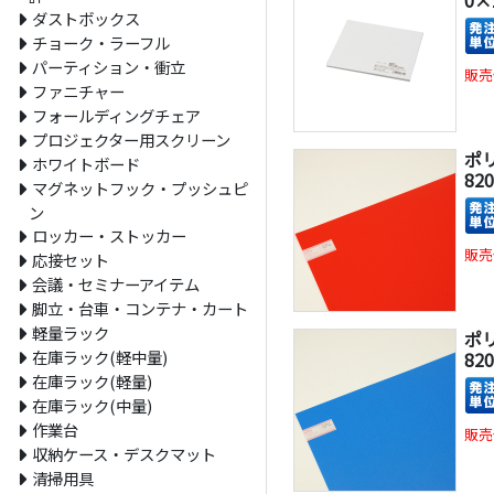
0×
ダストボックス
チョーク・ラーフル
パーティション・衝立
販売
ファニチャー
フォールディングチェア
プロジェクター用スクリーン
ポ
ホワイトボード
82
マグネットフック・プッシュピ
ン
ロッカー・ストッカー
販売
応接セット
会議・セミナーアイテム
脚立・台車・コンテナ・カート
軽量ラック
ポ
在庫ラック(軽中量)
82
在庫ラック(軽量)
在庫ラック(中量)
作業台
販売
収納ケース・デスクマット
清掃用具