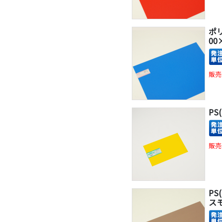
ポ
00
販売
PS
販売
PS
ス