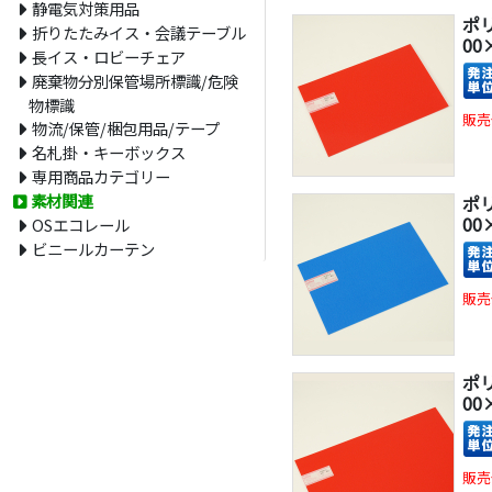
静電気対策用品
ポ
折りたたみイス・会議テーブル
00
長イス・ロビーチェア
廃棄物分別保管場所標識/危険
物標識
販売
物流/保管/梱包用品/テープ
名札掛・キーボックス
専用商品カテゴリー
素材関連
ポ
00
OSエコレール
ビニールカーテン
販売
ポ
00
販売