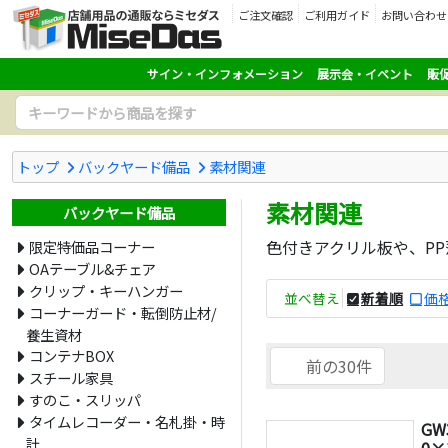
ご注文確認
ご利用ガイド
お問い合わせ
サイン・インフォメーション
展示会・イベント
販
トップ
バックヤード備品
素材関連
素材関連
バックヤード備品
色付きアクリル板や、P
限定特価品コーナー
OAテーブル&チェア
クリップ・キーハンガー
並べ替え
新着順
価格
コーナーガード・転倒防止材/
養生資材
コンテナBOX
前の30件
スチール家具
すのこ・スリッパ
タイムレコーダー・名札掛・時
GW
計