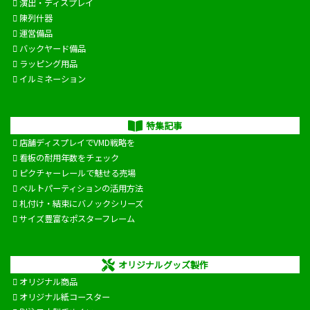
演出・ディスプレイ
陳列什器
運営備品
バックヤード備品
ラッピング用品
イルミネーション
特集記事
店舗ディスプレイでVMD戦略を
看板の耐用年数をチェック
ピクチャーレールで魅せる売場
ベルトパーティションの活用方法
札付け・結束にバノックシリーズ
サイズ豊富なポスターフレーム
オリジナルグッズ製作
オリジナル商品
オリジナル紙コースター